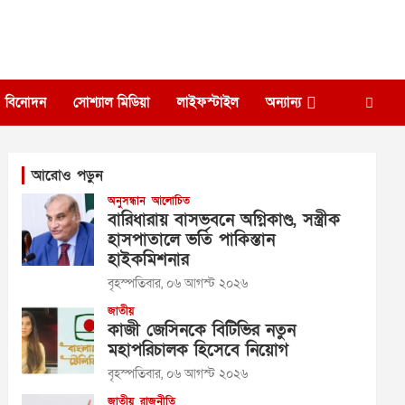
বিনোদন
সোশ্যাল মিডিয়া
লাইফস্টাইল
অন্যান্য
আরোও পড়ুন
অনুসন্ধান
আলোচিত
বারিধারায় বাসভবনে অগ্নিকাণ্ড, সস্ত্রীক
হাসপাতালে ভর্তি পাকিস্তান
হাইকমিশনার
বৃহস্পতিবার, ০৬ আগস্ট ২০২৬
জাতীয়
কাজী জেসিনকে বিটিভির নতুন
মহাপরিচালক হিসেবে নিয়োগ
বৃহস্পতিবার, ০৬ আগস্ট ২০২৬
জাতীয়
রাজনীতি