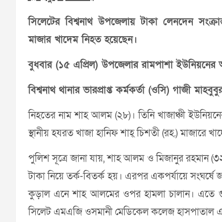
সিলেটের বিশ্বনাথ উপজেলায় টাকা লেনদেন সংক্রান
মাজার খাদেম নিহত হয়েছেন।
বুধবার (১৫ এপ্রিল) উপজেলার রামপাশা ইউনিয়নের
বিশ্বনাথ থানার ভারপ্রাপ্ত কর্মকর্তা (ওসি) গাজী মাহ
নিহতের নাম শাহ আলম (২৮)। তিনি খাজাঞ্চী ইউনিয়নের
স্থানীয় হযরত খাজা হানিফ শাহ্ চিশতী (রহ.) মাজারে খ
পুলিশ সূত্রে জানা যায়, শাহ আলম ও মিজানুর রহমান (৩২)
টাকা নিয়ে তর্ক-বিতর্ক হয়। এরপর একপর্যায়ে সংঘর্ষ
কুড়াল এনে শাহ আলমের ওপর হামলা চালান। এতে গুর
সিলেট এমএজি ওসমানী মেডিকেল কলেজ হাসপাতাল এ ন