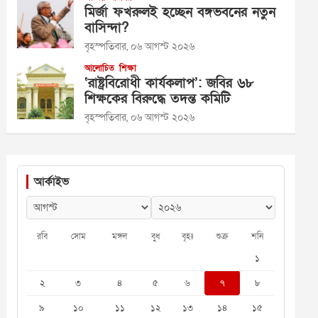
মির্জা ফখরুলই হচ্ছেন বঙ্গভবনের নতুন
বাসিন্দা?
বৃহস্পতিবার, ০৬ আগস্ট ২০২৬
আলোচিত
শিক্ষা
‘রাষ্ট্রবিরোধী কার্যকলাপ’: জবির ৬৮
শিক্ষকের বিরুদ্ধে তদন্ত কমিটি
বৃহস্পতিবার, ০৬ আগস্ট ২০২৬
আর্কাইভ
রবি
সোম
মঙ্গল
বুধ
বৃহঃ
শুক্র
শনি
১
২
৩
৪
৫
৬
৭
৮
৯
১০
১১
১২
১৩
১৪
১৫