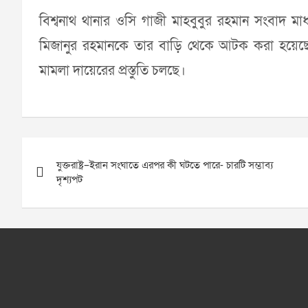
বিশ্বনাথ থানার ওসি গাজী মাহবুবুর রহমান সংবাদ ম
মিজানুর রহমানকে তার বাড়ি থেকে আটক করা হয়েছে
মামলা দায়েরের প্রস্তুতি চলছে।
Post
যুক্তরাষ্ট্র–ইরান সংঘাতে এরপর কী ঘটতে পারে- চারটি সম্ভাব্য
navigation
দৃশ্যপট