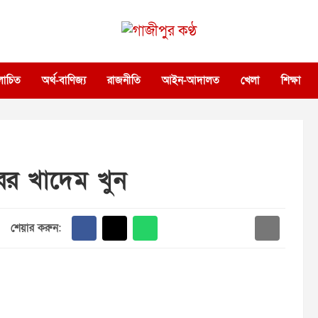
গাজীপুর কণ্ঠ
গণমানুষের কণ্ঠ
োচিত
অর্থ-বাণিজ্য
রাজনীতি
আইন-আদালত
খেলা
শিক্ষা
ারের খাদেম খুন
শেয়ার করুন: