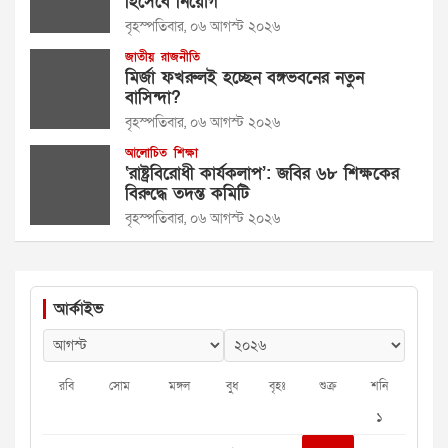
হিসেবে নিয়োগ
বৃহস্পতিবার, ০৬ আগস্ট ২০২৬
জাতীয়
রাজনীতি
মির্জা ফখরুলই হচ্ছেন বঙ্গভবনের নতুন
বাসিন্দা?
বৃহস্পতিবার, ০৬ আগস্ট ২০২৬
আলোচিত
শিক্ষা
‘রাষ্ট্রবিরোধী কার্যকলাপ’: জবির ৬৮ শিক্ষকের
বিরুদ্ধে তদন্ত কমিটি
বৃহস্পতিবার, ০৬ আগস্ট ২০২৬
আর্কাইভ
রবি
সোম
মঙ্গল
বুধ
বৃহঃ
শুক্র
শনি
১