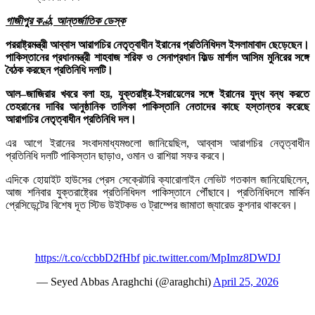
গাজীপুর কণ্ঠ, আন্তর্জাতিক ডেস্ক
পররাষ্ট্রমন্ত্রী আব্বাস আরাগচির নেতৃত্বাধীন ইরানের প্রতিনিধিদল ইসলামাবাদ ছেড়েছেন।
পাকিস্তানের প্রধানমন্ত্রী শাহবাজ শরিফ ও সেনাপ্রধান ফিল্ড মার্শাল আসিম মুনিরের সঙ্গে
বৈঠক করছেন প্রতিনিধি দলটি।
আল–জাজিরার খবরে বলা হয়, যুক্তরাষ্ট্র-ইসরায়েলের সঙ্গে ইরানের যুদ্ধ বন্ধ করতে
তেহরানের দাবির আনুষ্ঠানিক তালিকা পাকিস্তানি নেতাদের কাছে হস্তান্তর করেছে
আরাগচির নেতৃত্বাধীন প্রতিনিধি দল।
এর আগে ইরানের সংবাদমাধ্যমগুলো জানিয়েছিল, আব্বাস আরাগচির নেতৃত্বাধীন
প্রতিনিধি দলটি পাকিস্তান ছাড়াও, ওমান ও রাশিয়া সফর করবে।
এদিকে হোয়াইট হাউসের প্রেস সেক্রেটারি ক্যারোলাইন লেভিট গতকাল জানিয়েছিলেন,
আজ শনিবার যুক্তরাষ্ট্রের প্রতিনিধিদল পাকিস্তানে পৌঁছাবে। প্রতিনিধিদলে মার্কিন
প্রেসিডেন্টের বিশেষ দূত স্টিভ উইটকভ ও ট্রাম্পের জামাতা জ্যারেড কুশনার থাকবেন।
https://t.co/ccbbD2fHbf
pic.twitter.com/MpImz8DWDJ
— Seyed Abbas Araghchi (@araghchi)
April 25, 2026