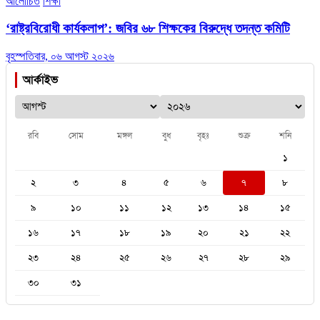
আলোচিত
শিক্ষা
‘রাষ্ট্রবিরোধী কার্যকলাপ’: জবির ৬৮ শিক্ষকের বিরুদ্ধে তদন্ত কমিটি
বৃহস্পতিবার, ০৬ আগস্ট ২০২৬
আর্কাইভ
রবি
সোম
মঙ্গল
বুধ
বৃহঃ
শুক্র
শনি
১
২
৩
৪
৫
৬
৭
৮
৯
১০
১১
১২
১৩
১৪
১৫
১৬
১৭
১৮
১৯
২০
২১
২২
২৩
২৪
২৫
২৬
২৭
২৮
২৯
৩০
৩১