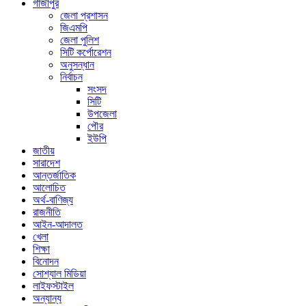
গাজীপুর
জেলা প্রশাসন
জিএমপি
জেলা পুলিশ
সিটি কর্পোরেশন
অনুসন্ধান
নির্বাচন
সংসদ
সিটি
উপজেলা
পৌর
ইউপি
জাতীয়
সারাদেশ
আন্তর্জাতিক
আলোচিত
অর্থ-বাণিজ্য
রাজনীতি
আইন-আদালত
খেলা
শিক্ষা
বিনোদন
সোশ্যাল মিডিয়া
লাইফস্টাইল
অন্যান্য