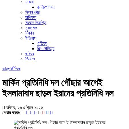
চাকরি
বদলি-পদায়ন
ভিন্ন খবর
রাশিফল
সংবাদ বিজ্ঞপ্তি
মুক্তমত
ফিচার
ইতিহাস
ঐতিহ্য
শিল্প-সাহিত্য
ছবিঘর
ভিডিও
আন্তর্জাতিক
মার্কিন প্রতিনিধি দল পৌঁছার আগেই
ইসলামাবাদ ছাড়ল ইরানের প্রতিনিধি দল
রবিবার, ২৬ এপ্রিল ২০২৬
শেয়ার করুন: