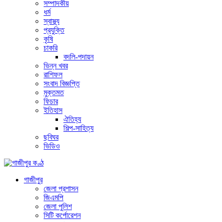
সম্পাদকীয়
ধর্ম
স্বাস্থ্য
প্রযুক্তি
কৃষি
চাকরি
বদলি-পদায়ন
ভিন্ন খবর
রাশিফল
সংবাদ বিজ্ঞপ্তি
মুক্তমত
ফিচার
ইতিহাস
ঐতিহ্য
শিল্প-সাহিত্য
ছবিঘর
ভিডিও
গাজীপুর
জেলা প্রশাসন
জিএমপি
জেলা পুলিশ
সিটি কর্পোরেশন