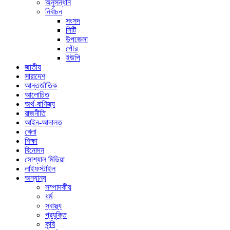
অনুসন্ধান
নির্বাচন
সংসদ
সিটি
উপজেলা
পৌর
ইউপি
জাতীয়
সারাদেশ
আন্তর্জাতিক
আলোচিত
অর্থ-বাণিজ্য
রাজনীতি
আইন-আদালত
খেলা
শিক্ষা
বিনোদন
সোশ্যাল মিডিয়া
লাইফস্টাইল
অন্যান্য
সম্পাদকীয়
ধর্ম
স্বাস্থ্য
প্রযুক্তি
কৃষি