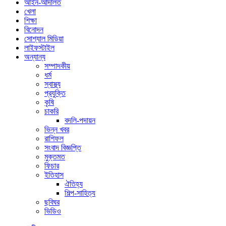
আইন-আদালত
খেলা
শিক্ষা
বিনোদন
সোশ্যাল মিডিয়া
লাইফস্টাইল
অন্যান্য
সম্পাদকীয়
ধর্ম
স্বাস্থ্য
প্রযুক্তি
কৃষি
চাকরি
বদলি-পদায়ন
ভিন্ন খবর
রাশিফল
সংবাদ বিজ্ঞপ্তি
মুক্তমত
ফিচার
ইতিহাস
ঐতিহ্য
শিল্প-সাহিত্য
ছবিঘর
ভিডিও