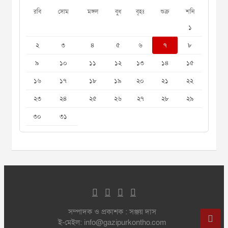
রবি
সোম
মঙ্গল
বুধ
বৃহঃ
শুক্র
শনি
১
২
৩
৪
৫
৬
৭
৮
৯
১০
১১
১২
১৩
১৪
১৫
১৬
১৭
১৮
১৯
২০
২১
২২
২৩
২৪
২৫
২৬
২৭
২৮
২৯
৩০
৩১
সম্পাদক ও প্রকাশক : সঞ্জয় দাস
ই-মেইল: info@gazipurkontho.com