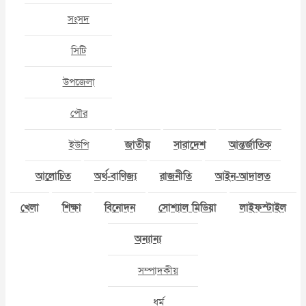
সংসদ
সিটি
উপজেলা
পৌর
ইউপি
জাতীয়
সারাদেশ
আন্তর্জাতিক
আলোচিত
অর্থ-বাণিজ্য
রাজনীতি
আইন-আদালত
খেলা
শিক্ষা
বিনোদন
সোশ্যাল মিডিয়া
লাইফস্টাইল
অন্যান্য
সম্পাদকীয়
ধর্ম