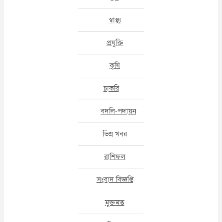
স্বাস্থ্য
প্রযুক্তি
কৃষি
চাকরি
বদলি-পদায়ন
ভিন্ন খবর
রাশিফল
সংবাদ বিজ্ঞপ্তি
মুক্তমত