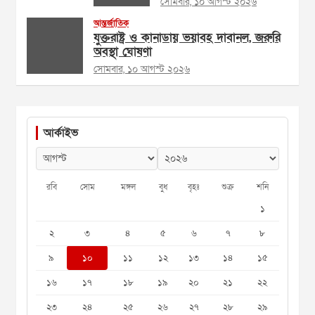
সোমবার, ১০ আগস্ট ২০২৬
আন্তর্জাতিক
যুক্তরাষ্ট্র ও কানাডায় ভয়াবহ দাবানল, জরুরি
অবস্থা ঘোষণা
সোমবার, ১০ আগস্ট ২০২৬
আর্কাইভ
রবি
সোম
মঙ্গল
বুধ
বৃহঃ
শুক্র
শনি
১
২
৩
৪
৫
৬
৭
৮
৯
১০
১১
১২
১৩
১৪
১৫
১৬
১৭
১৮
১৯
২০
২১
২২
২৩
২৪
২৫
২৬
২৭
২৮
২৯