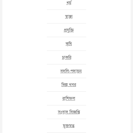
ধর্ম
স্বাস্থ্য
প্রযুক্তি
কৃষি
চাকরি
বদলি-পদায়ন
ভিন্ন খবর
রাশিফল
সংবাদ বিজ্ঞপ্তি
মুক্তমত