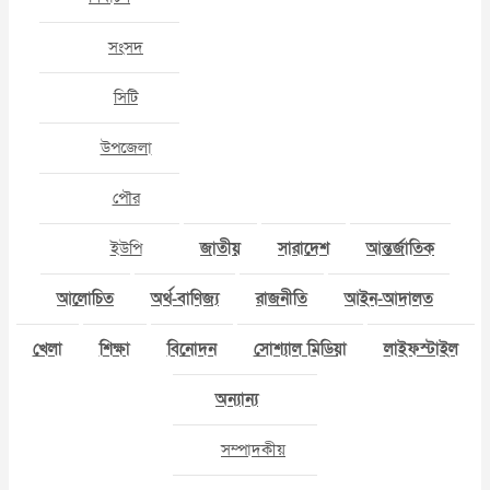
সংসদ
সিটি
উপজেলা
পৌর
ইউপি
জাতীয়
সারাদেশ
আন্তর্জাতিক
আলোচিত
অর্থ-বাণিজ্য
রাজনীতি
আইন-আদালত
খেলা
শিক্ষা
বিনোদন
সোশ্যাল মিডিয়া
লাইফস্টাইল
অন্যান্য
সম্পাদকীয়