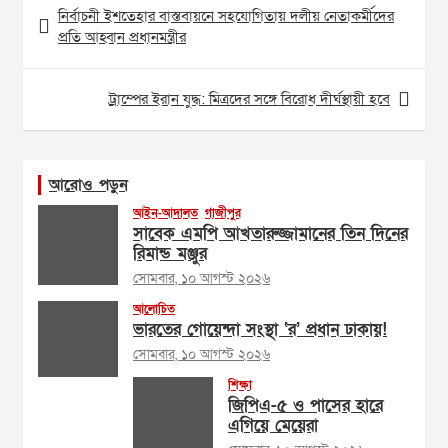
Post
নির্বাচনী ইশতেহার বাস্তবায়নে সহযোগিতায় দলীয় নেতাকর্মীদের
navigation
প্রতি আহ্বান প্রধানমন্ত্রীর
ট্রাম্পের ইরান যুদ্ধ: মিত্রদের সঙ্গে বিরোধ দীর্ঘস্থায়ী হবে
আরোও পড়ুন
আইন-আদালত
গাজীপুর
সাবেক এমপি আখতারুজ্জামানের তিন দিনের
রিমান্ড মঞ্জুর
সোমবার, ১০ আগস্ট ২০২৬
আলোচিত
ভারতের গোয়েন্দা সংস্থা ‘র’ প্রধান ঢাকায়!
সোমবার, ১০ আগস্ট ২০২৬
শিক্ষা
জিপিএ-৫ ও পাসের হারে
এগিয়ে মেয়েরা