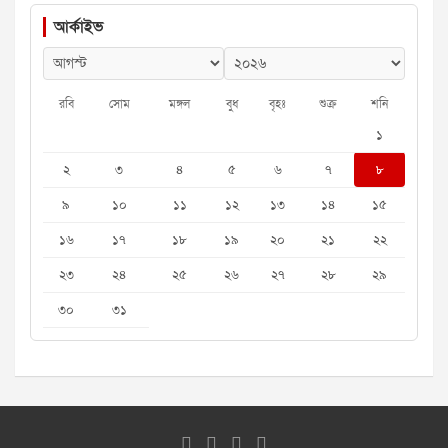
আর্কাইভ
রবি
সোম
মঙ্গল
বুধ
বৃহঃ
শুক্র
শনি
১
২
৩
৪
৫
৬
৭
৮
৯
১০
১১
১২
১৩
১৪
১৫
১৬
১৭
১৮
১৯
২০
২১
২২
২৩
২৪
২৫
২৬
২৭
২৮
২৯
৩০
৩১