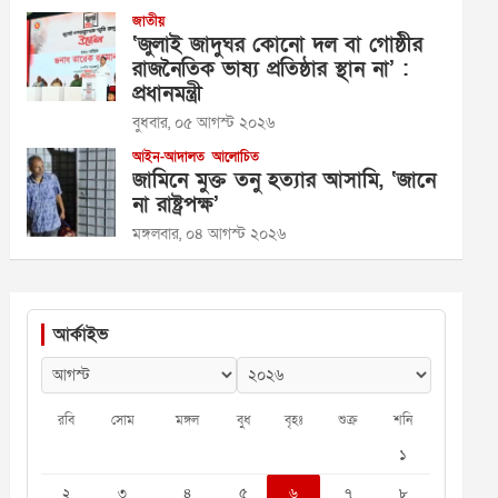
জাতীয়
‘জুলাই জাদুঘর কোনো দল বা গোষ্ঠীর
রাজনৈতিক ভাষ্য প্রতিষ্ঠার স্থান না’ :
প্রধানমন্ত্রী
বুধবার, ০৫ আগস্ট ২০২৬
আইন-আদালত
আলোচিত
জামিনে মুক্ত তনু হত্যার আসামি, ‘জানে
না রাষ্ট্রপক্ষ’
মঙ্গলবার, ০৪ আগস্ট ২০২৬
আর্কাইভ
রবি
সোম
মঙ্গল
বুধ
বৃহঃ
শুক্র
শনি
১
২
৩
৪
৫
৬
৭
৮