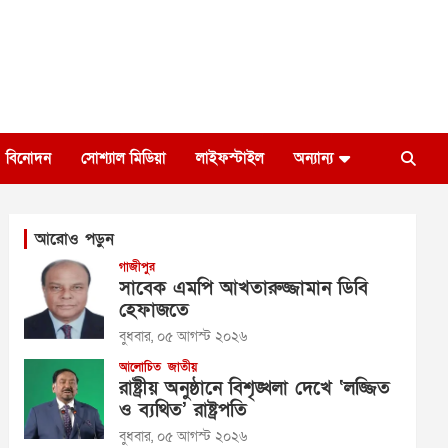
বিনোদন
সোশ্যাল মিডিয়া
লাইফস্টাইল
অন্যান্য
আরোও পড়ুন
গাজীপুর
সাবেক এমপি আখতারুজ্জামান ডিবি
হেফাজতে
বুধবার, ০৫ আগস্ট ২০২৬
আলোচিত
জাতীয়
রাষ্ট্রীয় অনুষ্ঠানে বিশৃঙ্খলা দেখে ‘লজ্জিত
ও ব্যথিত’ রাষ্ট্রপতি
বুধবার, ০৫ আগস্ট ২০২৬