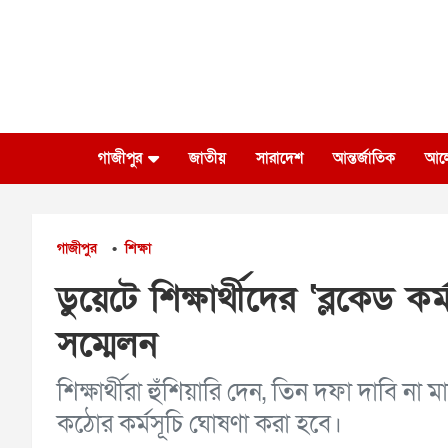
Skip
to
content
গাজীপুর
জাতীয়
সারাদেশ
আন্তর্জাতিক
আল
গাজীপুর
শিক্ষা
•
ডুয়েটে শিক্ষার্থীদের ‘ব্লকেড কর
সম্মেলন
শিক্ষার্থীরা হুঁশিয়ারি দেন, তিন দফা দাবি ন
কঠোর কর্মসূচি ঘোষণা করা হবে।