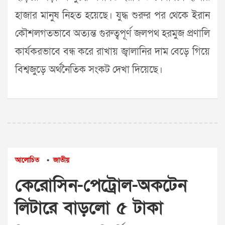
হাজার মানুষ নিহত হয়েছে। যুদ্ধ শুরুর পর থেকে ইরান
কৌশলগতভাবে অত্যন্ত গুরুত্বপূর্ণ জলপথ হরমুজ প্রণালি
কার্যকরভাবে বন্ধ করে রাখায় জ্বালানির দাম বেড়ে গিয়ে
বিশ্বজুড়ে অর্থনৈতিক সংকট দেখা দিয়েছে।
আলোচিত
জাতীয়
•
কেরোসিন-পেট্রোল-অকটেন
লিটারে বাড়লো ৫ টাকা