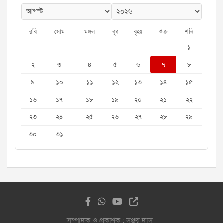
রবি
সোম
মঙ্গল
বুধ
বৃহঃ
শুক্র
শনি
১
২
৩
৪
৫
৬
৭
৮
৯
১০
১১
১২
১৩
১৪
১৫
১৬
১৭
১৮
১৯
২০
২১
২২
২৩
২৪
২৫
২৬
২৭
২৮
২৯
৩০
৩১
সম্পাদক ও প্রকাশক : সঞ্জয় দাস