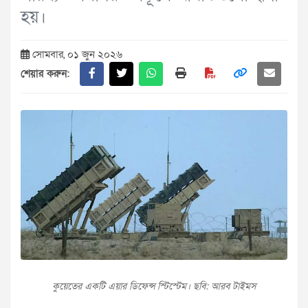
হয়।
সোমবার, ০১ জুন ২০২৬
শেয়ার করুন:
কুয়েতের একটি এয়ার ডিফেন্স স্টিস্টেম। ছবি: আরব টাইমস