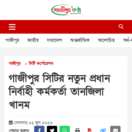
Skip
to
content
গাজীপুর কণ্ঠ
গণমানুষের কণ্ঠ
গাজীপুর
জাতীয়
সারাদেশ
আন্তর্জাতিক
আলোচিত
অর্থ-
গাজীপুর
সিটি কর্পোরেশন
•
গাজীপুর সিটির নতুন প্রধান
নির্বাহী কর্মকর্তা তানজিলা
খানম
সোমবার, ০১ জুন ২০২৬
শেয়ার করুন: