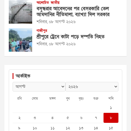
আলোচিত
জাতীয়
বসুন্ধরার আবেদনের পর বেসরকারি তেল
আমদানির নীতিমালা, ব্যাখ্যা দিল সরকার
শনিবার, ০৮ আগস্ট ২০২৬
গাজীপুর
শ্রীপুরে ট্রেনে কাটা পড়ে দম্পতি নিহত
শনিবার, ০৮ আগস্ট ২০২৬
আর্কাইভ
রবি
সোম
মঙ্গল
বুধ
বৃহঃ
শুক্র
শনি
১
২
৩
৪
৫
৬
৭
৮
৯
১০
১১
১২
১৩
১৪
১৫