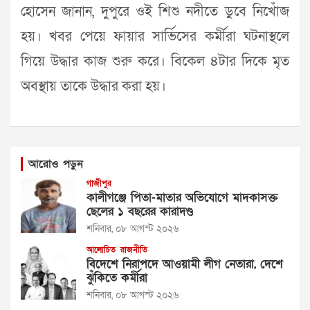
হোসেন জানান, দুপুরে ওই শিশু নদীতে ডুবে নিখোঁজ
হয়। খবর পেয়ে ফায়ার সার্ভিসের কর্মীরা ঘটনাস্থলে
গিয়ে উদ্ধার কাজ শুরু করে। বিকেল ৪টার দিকে মৃত
অবস্থায় তাকে উদ্ধার করা হয়।
আরোও পড়ুন
গাজীপুর
কালীগঞ্জে পিতা-মাতার অভিযোগে মাদকাসক্ত
ছেলের ১ বছরের কারাদণ্ড
শনিবার, ০৮ আগস্ট ২০২৬
আলোচিত
রাজনীতি
বিদেশে নিরাপদে আওয়ামী লীগ নেতারা, দেশে
ঝুঁকিতে কর্মীরা
শনিবার, ০৮ আগস্ট ২০২৬