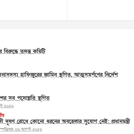
র বিরুদ্ধে তদন্ত কমিটি
াসদস্য হাফিজুরের জামিন স্থগিত, আত্মসমর্পণের নির্দেশ
শের সব পদোন্নতি স্থগিত
স্ট ২০২৬
তীয়
দী দূষণ রোধে কোনো ধরনের অবহেলার সুযোগ নেই: প্রধানমন্ত্রী
হস্পতিবার, ০৬ আগস্ট ২০২৬