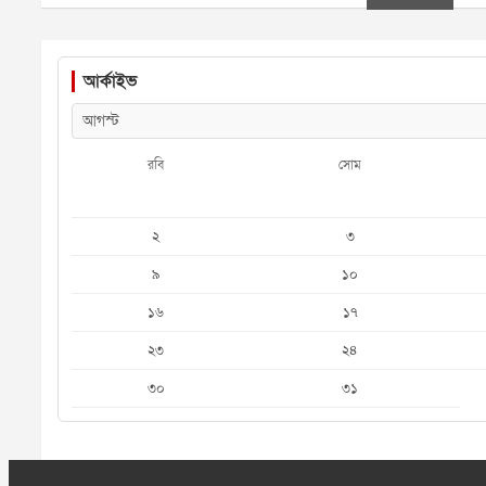
আর্কাইভ
রবি
সোম
২
৩
৯
১০
১৬
১৭
২৩
২৪
৩০
৩১