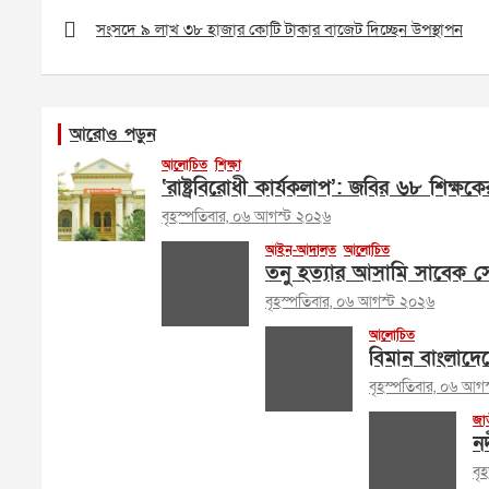
Post
navigation
সংসদে ৯ লাখ ৩৮ হাজার কোটি টাকার বাজেট দিচ্ছেন উপস্থাপন
আরোও পড়ুন
আলোচিত
শিক্ষা
‘রাষ্ট্রবিরোধী কার্যকলাপ’: জবির ৬৮ শিক্ষকে
বৃহস্পতিবার, ০৬ আগস্ট ২০২৬
আইন-আদালত
আলোচিত
তনু হত্যার আসামি সাবেক সেন
বৃহস্পতিবার, ০৬ আগস্ট ২০২৬
আলোচিত
বিমান বাংলাদে
বৃহস্পতিবার, ০৬ আগ
জা
ন
বৃ