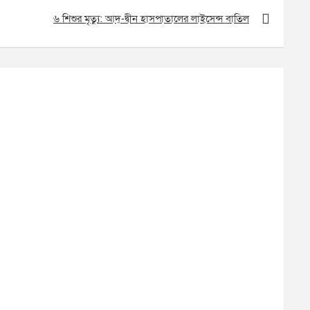
৬ শিশুর মৃত্যু: আদ্-দ্বীন হাসপাতালের লাইসেন্স বাতিল