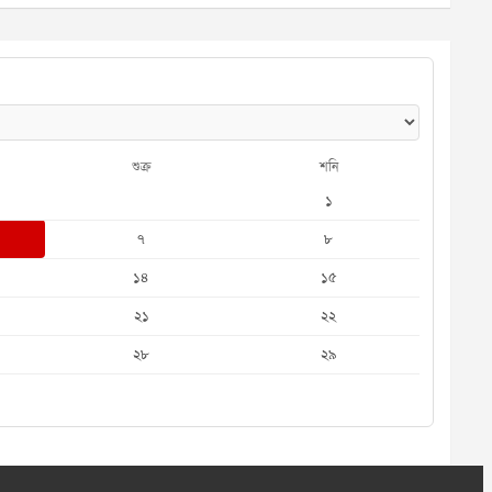
শুক্র
শনি
১
৭
৮
১৪
১৫
২১
২২
২৮
২৯