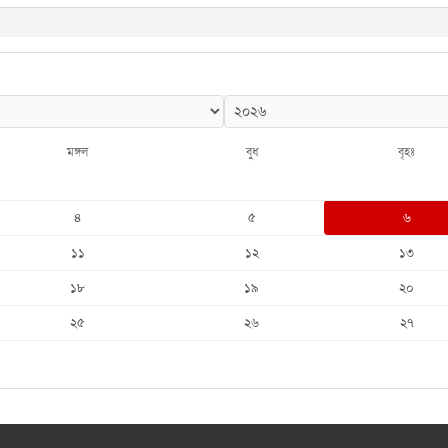
মঙ্গল
বুধ
বৃহঃ
৪
৫
৬
১১
১২
১৩
১৮
১৯
২০
২৫
২৬
২৭