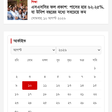
শিক্ষা
এসএসসির ফল প্রকাশ: পাসের হার ৬২.২৫%,
যা উনিশ বছরের মধ্যে সবচেয়ে কম
সোমবার, ১০ আগস্ট ২০২৬
আর্কাইভ
রবি
সোম
মঙ্গল
বুধ
বৃহঃ
শুক্র
শনি
১
২
৩
৪
৫
৬
৭
৮
৯
১০
১১
১২
১৩
১৪
১৫
১৬
১৭
১৮
১৯
২০
২১
২২
২৩
২৪
২৫
২৬
২৭
২৮
২৯
৩০
৩১