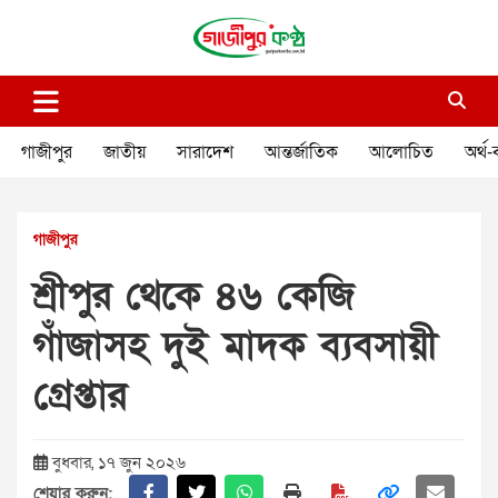
Skip
to
content
গাজীপুর কণ্ঠ
গণমানুষের কণ্ঠ
গাজীপুর
জাতীয়
সারাদেশ
আন্তর্জাতিক
আলোচিত
অর্থ-
গাজীপুর
শ্রীপুর থেকে ৪৬ কেজি
গাঁজাসহ দুই মাদক ব্যবসায়ী
গ্রেপ্তার
বুধবার, ১৭ জুন ২০২৬
শেয়ার করুন: