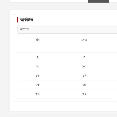
আর্কাইভ
রবি
সোম
২
৩
৯
১০
১৬
১৭
২৩
২৪
৩০
৩১