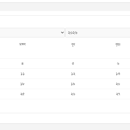
মঙ্গল
বুধ
বৃহঃ
৪
৫
৬
১১
১২
১৩
১৮
১৯
২০
২৫
২৬
২৭