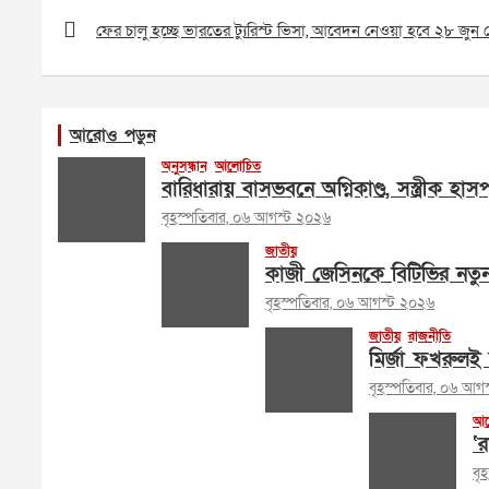
Post
navigation
ফের চালু হচ্ছে ভারতের ট্যুরিস্ট ভিসা, আবেদন নেওয়া হবে ২৮ জুন 
আরোও পড়ুন
অনুসন্ধান
আলোচিত
বারিধারায় বাসভবনে অগ্নিকাণ্ড, সস্ত্রীক হা
বৃহস্পতিবার, ০৬ আগস্ট ২০২৬
জাতীয়
কাজী জেসিনকে বিটিভির নতু
বৃহস্পতিবার, ০৬ আগস্ট ২০২৬
জাতীয়
রাজনীতি
মির্জা ফখরুলই 
বৃহস্পতিবার, ০৬ আগ
আল
‘র
বৃ