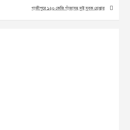
গাজীপুরে ১২০ কেজি গাঁজাসহ দুই যুবক গ্রেপ্তার