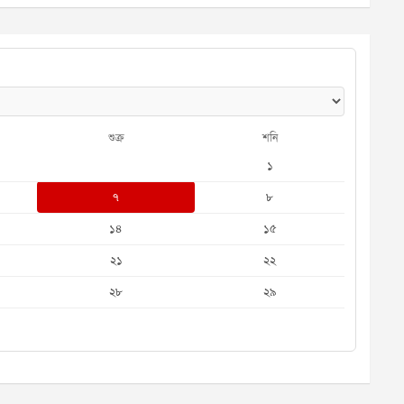
শুক্র
শনি
১
৭
৮
১৪
১৫
২১
২২
২৮
২৯