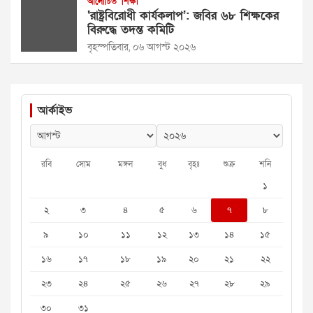
আলোচিত
শিক্ষা
‘রাষ্ট্রবিরোধী কার্যকলাপ’: জবির ৬৮ শিক্ষকের
বিরুদ্ধে তদন্ত কমিটি
বৃহস্পতিবার, ০৬ আগস্ট ২০২৬
আর্কাইভ
রবি
সোম
মঙ্গল
বুধ
বৃহঃ
শুক্র
শনি
১
২
৩
৪
৫
৬
৭
৮
৯
১০
১১
১২
১৩
১৪
১৫
১৬
১৭
১৮
১৯
২০
২১
২২
২৩
২৪
২৫
২৬
২৭
২৮
২৯
৩০
৩১