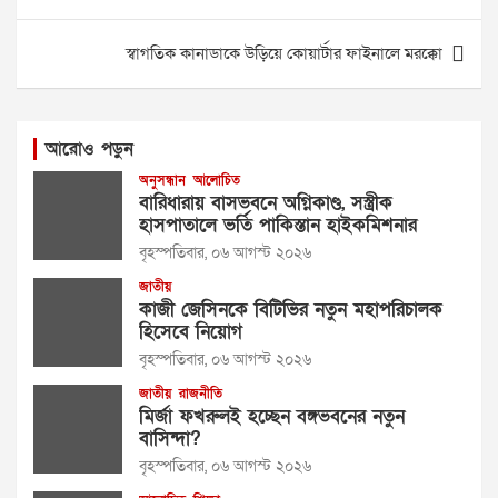
navigation
স্বাগতিক কানাডাকে উড়িয়ে কোয়ার্টার ফাইনালে মরক্কো
আরোও পড়ুন
অনুসন্ধান
আলোচিত
বারিধারায় বাসভবনে অগ্নিকাণ্ড, সস্ত্রীক
হাসপাতালে ভর্তি পাকিস্তান হাইকমিশনার
বৃহস্পতিবার, ০৬ আগস্ট ২০২৬
জাতীয়
কাজী জেসিনকে বিটিভির নতুন মহাপরিচালক
হিসেবে নিয়োগ
বৃহস্পতিবার, ০৬ আগস্ট ২০২৬
জাতীয়
রাজনীতি
মির্জা ফখরুলই হচ্ছেন বঙ্গভবনের নতুন
বাসিন্দা?
বৃহস্পতিবার, ০৬ আগস্ট ২০২৬