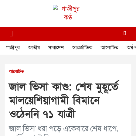
Skip
to
content
গাজীপুর কণ্ঠ
গণমানুষের কণ্ঠ
গাজীপুর
জাতীয়
সারাদেশ
আন্তর্জাতিক
আলোচিত
অর্থ-
আলোচিত
জাল ভিসা কাণ্ড: শেষ মুহূর্তে
মালয়েশিয়াগামী বিমানে
ওঠেননি ৭১ যাত্রী
জাল ভিসা ধরা পড়ে একেবারে শেষ ধাপে,