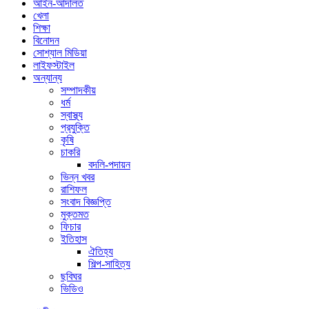
আইন-আদালত
খেলা
শিক্ষা
বিনোদন
সোশ্যাল মিডিয়া
লাইফস্টাইল
অন্যান্য
সম্পাদকীয়
ধর্ম
স্বাস্থ্য
প্রযুক্তি
কৃষি
চাকরি
বদলি-পদায়ন
ভিন্ন খবর
রাশিফল
সংবাদ বিজ্ঞপ্তি
মুক্তমত
ফিচার
ইতিহাস
ঐতিহ্য
শিল্প-সাহিত্য
ছবিঘর
ভিডিও