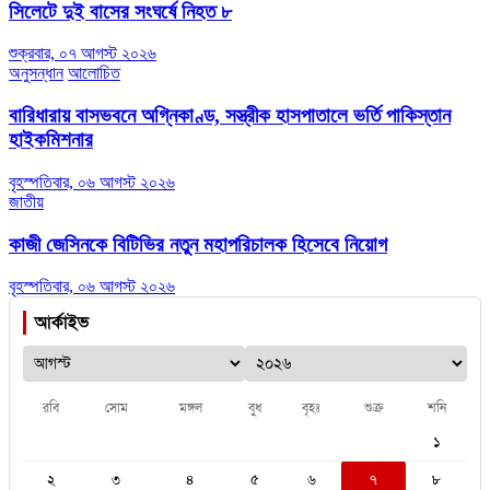
সিলেটে দুই বাসের সংঘর্ষে নিহত ৮
শুক্রবার, ০৭ আগস্ট ২০২৬
অনুসন্ধান
আলোচিত
বারিধারায় বাসভবনে অগ্নিকাণ্ড, সস্ত্রীক হাসপাতালে ভর্তি পাকিস্তান
হাইকমিশনার
বৃহস্পতিবার, ০৬ আগস্ট ২০২৬
জাতীয়
কাজী জেসিনকে বিটিভির নতুন মহাপরিচালক হিসেবে নিয়োগ
বৃহস্পতিবার, ০৬ আগস্ট ২০২৬
আর্কাইভ
রবি
সোম
মঙ্গল
বুধ
বৃহঃ
শুক্র
শনি
১
২
৩
৪
৫
৬
৭
৮