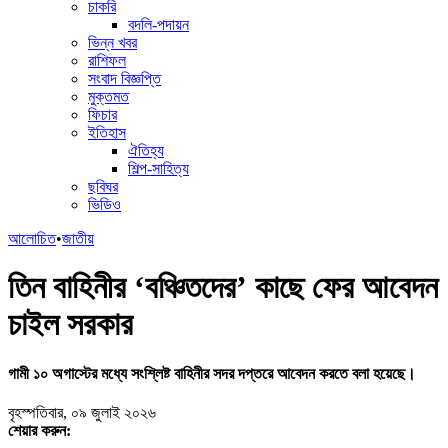
চাকরি
বদলি-পদায়ন
ভিন্ন খবর
রাশিফল
সংবাদ বিজ্ঞপ্তি
মুক্তমত
ফিচার
ইতিহাস
ঐতিহ্য
শিল্প-সাহিত্য
ছবিঘর
ভিডিও
আলোচিত
•
জাতীয়
তিন বাহিনীর ‘বঞ্চিতদের’ কাছে ফের আবেদন
চাইল সরকার
গামী ১০ অগাস্টের মধ্যে সংশ্লিষ্ট বাহিনীর সদর দপ্তরে আবেদন করতে বলা হয়েছে।
বৃহস্পতিবার, ০৯ জুলাই ২০২৬
শেয়ার করুন: