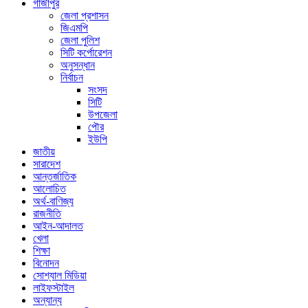
গাজীপুর
জেলা প্রশাসন
জিএমপি
জেলা পুলিশ
সিটি কর্পোরেশন
অনুসন্ধান
নির্বাচন
সংসদ
সিটি
উপজেলা
পৌর
ইউপি
জাতীয়
সারাদেশ
আন্তর্জাতিক
আলোচিত
অর্থ-বাণিজ্য
রাজনীতি
আইন-আদালত
খেলা
শিক্ষা
বিনোদন
সোশ্যাল মিডিয়া
লাইফস্টাইল
অন্যান্য