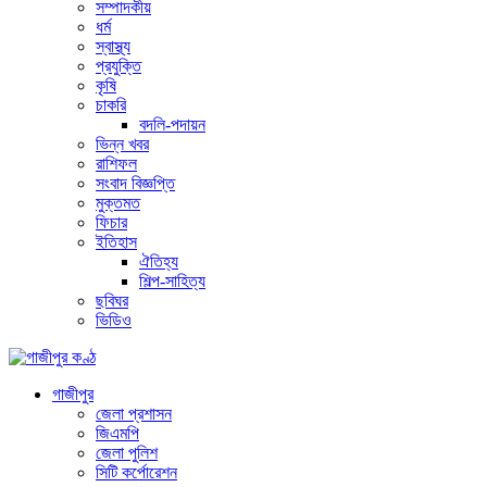
সম্পাদকীয়
ধর্ম
স্বাস্থ্য
প্রযুক্তি
কৃষি
চাকরি
বদলি-পদায়ন
ভিন্ন খবর
রাশিফল
সংবাদ বিজ্ঞপ্তি
মুক্তমত
ফিচার
ইতিহাস
ঐতিহ্য
শিল্প-সাহিত্য
ছবিঘর
ভিডিও
গাজীপুর
জেলা প্রশাসন
জিএমপি
জেলা পুলিশ
সিটি কর্পোরেশন