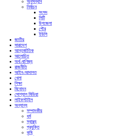
অনুসন্ধান
নির্বাচন
সংসদ
সিটি
উপজেলা
পৌর
ইউপি
জাতীয়
সারাদেশ
আন্তর্জাতিক
আলোচিত
অর্থ-বাণিজ্য
রাজনীতি
আইন-আদালত
খেলা
শিক্ষা
বিনোদন
সোশ্যাল মিডিয়া
লাইফস্টাইল
অন্যান্য
সম্পাদকীয়
ধর্ম
স্বাস্থ্য
প্রযুক্তি
কৃষি