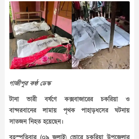
গাজীপুর কণ্ঠ ডেস্ক
টানা ভারী বর্ষণে কক্সবাজারের চকরিয়া ও
বান্দরবানের লামায় পৃথক পাহাড়ধসের ঘটনায়
সাতজন নিহত হয়েছেন।
বৃহস্পতিবার (০৯ জুলাই
)
ভোরে চকরিয়া উপজেলার