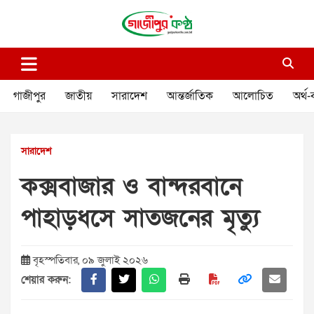
Skip
to
content
গাজীপুর কণ্ঠ
গণমানুষের কণ্ঠ
গাজীপুর
জাতীয়
সারাদেশ
আন্তর্জাতিক
আলোচিত
অর্থ-
সারাদেশ
কক্সবাজার ও বান্দরবানে
পাহাড়ধসে সাতজনের মৃত্যু
বৃহস্পতিবার, ০৯ জুলাই ২০২৬
শেয়ার করুন: