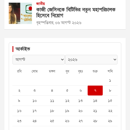
জাতীয়
কাজী জেসিনকে বিটিভির নতুন মহাপরিচালক
হিসেবে নিয়োগ
বৃহস্পতিবার, ০৬ আগস্ট ২০২৬
আর্কাইভ
রবি
সোম
মঙ্গল
বুধ
বৃহঃ
শুক্র
শনি
১
২
৩
৪
৫
৬
৭
৮
৯
১০
১১
১২
১৩
১৪
১৫
১৬
১৭
১৮
১৯
২০
২১
২২
২৩
২৪
২৫
২৬
২৭
২৮
২৯