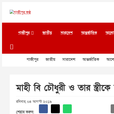
Skip
to
content
গাজীপুর কণ্ঠ
গণমানুষের কণ্ঠ
গাজীপুর
জাতীয়
সারাদেশ
আন্তর্জাতিক
আলো
গাজীপুর
জাতীয়
সারাদেশ
আন্তর্জাতিক
আলো
মাহী বি চৌধুরী ও তার স্ত্রী
রবিবার, ০৪ আগস্ট ২০১৯
শেয়ার করুন: