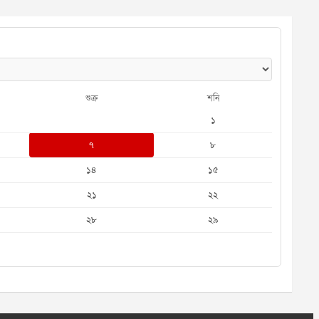
শুক্র
শনি
১
৭
৮
১৪
১৫
২১
২২
২৮
২৯