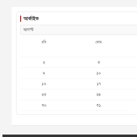
আর্কাইভ
রবি
সোম
২
৩
৯
১০
১৬
১৭
২৩
২৪
৩০
৩১