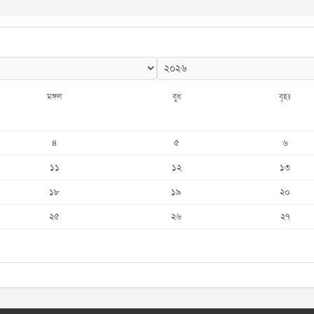
মঙ্গল
বুধ
বৃহঃ
৪
৫
৬
১১
১২
১৩
১৮
১৯
২০
২৫
২৬
২৭