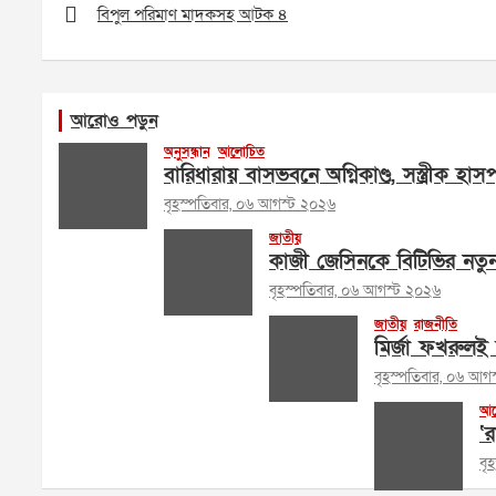
navigation
বিপুল পরিমাণ মাদকসহ আটক ৪
আরোও পড়ুন
অনুসন্ধান
আলোচিত
বারিধারায় বাসভবনে অগ্নিকাণ্ড, সস্ত্রীক হা
বৃহস্পতিবার, ০৬ আগস্ট ২০২৬
জাতীয়
কাজী জেসিনকে বিটিভির নতু
বৃহস্পতিবার, ০৬ আগস্ট ২০২৬
জাতীয়
রাজনীতি
মির্জা ফখরুলই 
বৃহস্পতিবার, ০৬ আগ
আল
‘র
বৃ