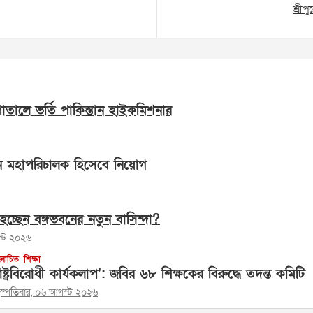
শ্রী
সপাতালে ভর্তি পাকিস্তান হাইকমিশনার
ন মহাপরিচালক হিসেবে নিয়োগ
হচ্ছেন বঙ্গভবনের নতুন বাসিন্দা?
স্ট ২০২৬
োচিত
শিক্ষা
াষ্ট্রবিরোধী কার্যকলাপ’: জবির ৬৮ শিক্ষকের বিরুদ্ধে তদন্ত কমিটি
হস্পতিবার, ০৬ আগস্ট ২০২৬