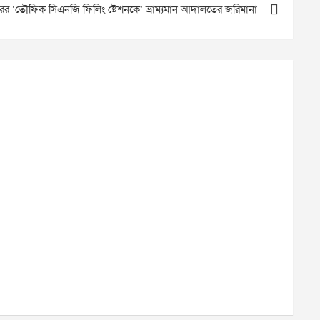
পুরের ‘তৌফিক সিএনজি ফিলিং ষ্টেশনকে’ ভ্রাম্যমান আদালতের জরিমানা