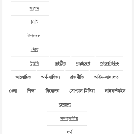
সংসদ
সিটি
উপজেলা
পৌর
ইউপি
জাতীয়
সারাদেশ
আন্তর্জাতিক
আলোচিত
অর্থ-বাণিজ্য
রাজনীতি
আইন-আদালত
খেলা
শিক্ষা
বিনোদন
সোশ্যাল মিডিয়া
লাইফস্টাইল
অন্যান্য
সম্পাদকীয়
ধর্ম