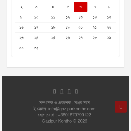
২
৩
৪
৫
৬
৭
৮
৯
১০
১১
১২
১৩
১৪
১৫
১৬
১৭
১৮
১৯
২০
২১
২২
২৩
২৪
২৫
২৬
২৭
২৮
২৯
৩০
৩১
সম্পাদক ও প্রকাশক : সঞ্জয় দাস
ই-মেইল: info@gazipurkontho.com
যোগাযোগ : +8801873799122
Gazipur Kontho © 2026