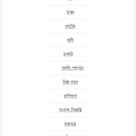
স্বাস্থ্য
প্রযুক্তি
কৃষি
চাকরি
বদলি-পদায়ন
ভিন্ন খবর
রাশিফল
সংবাদ বিজ্ঞপ্তি
মুক্তমত