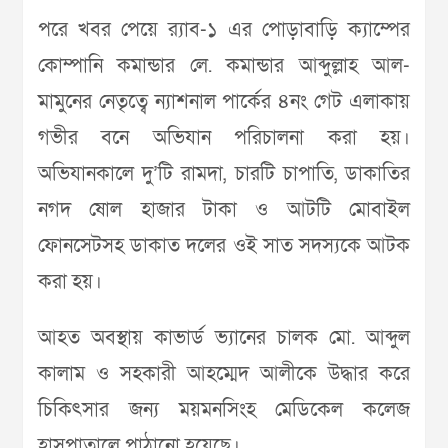
পরে খবর পেয়ে র‌্যাব-১ এর পোড়াবাড়ি ক্যাম্পের
কোম্পানি কমান্ডার লে. কমান্ডার আব্দুল্লাহ আল-
মামুনের নেতৃত্বে ন্যাশনাল পার্কের ৪নং গেট এলাকায়
গভীর বনে অভিযান পরিচালনা করা হয়।
অভিযানকালে দু’টি রামদা, চারটি চাপাতি, ডাকাতির
নগদ ষোল হাজার টাকা ও আটটি মোবাইল
ফোনসেটসহ ডাকাত দলের ওই সাত সদস্যকে আটক
করা হয়।
আহত অবস্থায় কাভার্ড ভ্যানের চালক মো. আব্দুল
কালাম ও সহকারী আহম্মেদ আলীকে উদ্ধার করে
চিকিৎসার জন্য ময়মনসিংহ মেডিকেল কলেজ
হাসপাতালে পাঠানো হয়েছে।