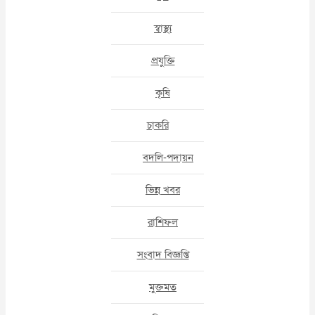
স্বাস্থ্য
প্রযুক্তি
কৃষি
চাকরি
বদলি-পদায়ন
ভিন্ন খবর
রাশিফল
সংবাদ বিজ্ঞপ্তি
মুক্তমত