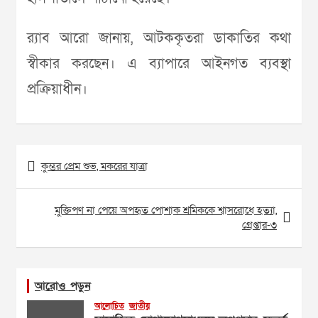
র‌্যাব আরো জানায়, আটককৃতরা ডাকাতির কথা
স্বীকার করছেন। এ ব্যাপারে আইনগত ব্যবস্থা
প্রক্রিয়াধীন।
Post
কুম্ভর প্রেম শুভ, মকরের যাত্রা
navigation
মুক্তিপণ না পেয়ে অপহৃত পোশাক শ্রমিককে শ্বাসরোধে হত্যা,
গ্রেপ্তার-৩
আরোও পড়ুন
আলোচিত
জাতীয়