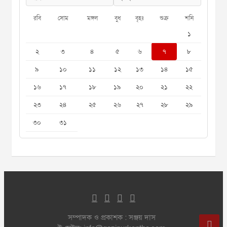
রবি
সোম
মঙ্গল
বুধ
বৃহঃ
শুক্র
শনি
১
২
৩
৪
৫
৬
৭
৮
৯
১০
১১
১২
১৩
১৪
১৫
১৬
১৭
১৮
১৯
২০
২১
২২
২৩
২৪
২৫
২৬
২৭
২৮
২৯
৩০
৩১
সম্পাদক ও প্রকাশক : সঞ্জয় দাস