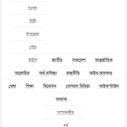
সংসদ
সিটি
উপজেলা
পৌর
ইউপি
জাতীয়
সারাদেশ
আন্তর্জাতিক
আলোচিত
অর্থ-বাণিজ্য
রাজনীতি
আইন-আদালত
খেলা
শিক্ষা
বিনোদন
সোশ্যাল মিডিয়া
লাইফস্টাইল
অন্যান্য
সম্পাদকীয়
ধর্ম