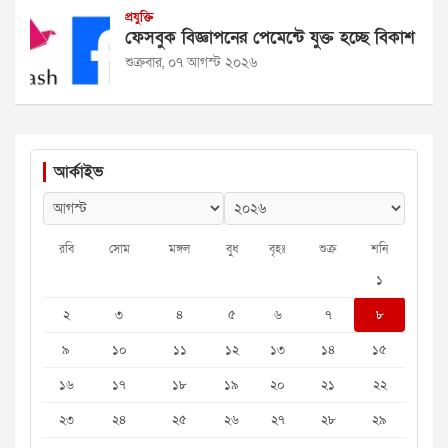
প্রযুক্তি
ফেসবুক বিজ্ঞাপনের পেমেন্টে যুক্ত হচ্ছে বিকাশ
শুক্রবার, ০৭ আগস্ট ২০২৬
আর্কাইভ
রবি
সোম
মঙ্গল
বুধ
বৃহঃ
শুক্র
শনি
১
২
৩
৪
৫
৬
৭
৮
৯
১০
১১
১২
১৩
১৪
১৫
১৬
১৭
১৮
১৯
২০
২১
২২
২৩
২৪
২৫
২৬
২৭
২৮
২৯