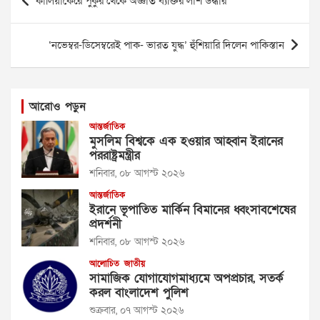
কালিয়াকৈরে পুকুর থেকে অজ্ঞাত ব্যক্তির লাশ উদ্ধার
navigation
‘নভেম্বর-ডিসেম্বরেই পাক- ভারত যুদ্ধ’ হুঁশিয়ারি দিলেন পাকিস্তান
আরোও পড়ুন
আন্তর্জাতিক
মুসলিম বিশ্বকে এক হওয়ার আহ্বান ইরানের
পররাষ্ট্রমন্ত্রীর
শনিবার, ০৮ আগস্ট ২০২৬
আন্তর্জাতিক
ইরানে ভূপাতিত মার্কিন বিমানের ধ্বংসাবশেষের
প্রদর্শনী
শনিবার, ০৮ আগস্ট ২০২৬
আলোচিত
জাতীয়
সামাজিক যোগাযোগমাধ্যমে অপপ্রচার, সতর্ক
করল বাংলাদেশ পুলিশ
শুক্রবার, ০৭ আগস্ট ২০২৬