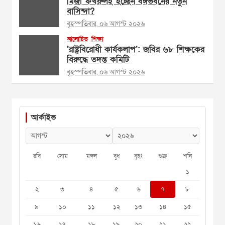
মির্জা ফখরুলই হচ্ছেন বঙ্গভবনের নতুন
বাসিন্দা?
বৃহস্পতিবার, ০৬ আগস্ট ২০২৬
আলোচিত
শিক্ষা
‘রাষ্ট্রবিরোধী কার্যকলাপ’: জবির ৬৮ শিক্ষকের
বিরুদ্ধে তদন্ত কমিটি
বৃহস্পতিবার, ০৬ আগস্ট ২০২৬
আর্কাইভ
রবি
সোম
মঙ্গল
বুধ
বৃহঃ
শুক্র
শনি
১
২
৩
৪
৫
৬
৭
৮
৯
১০
১১
১২
১৩
১৪
১৫
১৬
১৭
১৮
১৯
২০
২১
২২