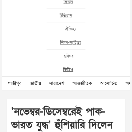
ফিচার
ইতিহাস
ঐতিহ্য
শিল্প-সাহিত্য
ছবিঘর
ভিডিও
গাজীপুর
জাতীয়
সারাদেশ
আন্তর্জাতিক
আলোচিত
অর্থ
‘নভেম্বর-ডিসেম্বরেই পাক-
ভারত যুদ্ধ’ হুঁশিয়ারি দিলেন