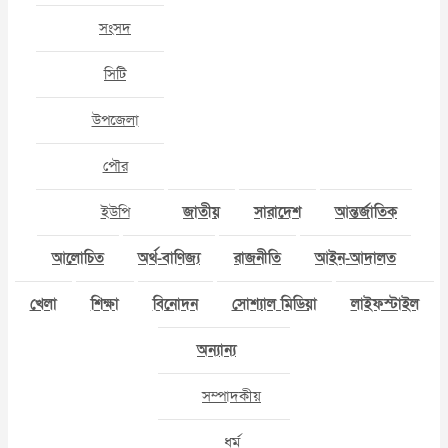
সংসদ
সিটি
উপজেলা
পৌর
ইউপি
জাতীয়
সারাদেশ
আন্তর্জাতিক
আলোচিত
অর্থ-বাণিজ্য
রাজনীতি
আইন-আদালত
খেলা
শিক্ষা
বিনোদন
সোশ্যাল মিডিয়া
লাইফস্টাইল
অন্যান্য
সম্পাদকীয়
ধর্ম