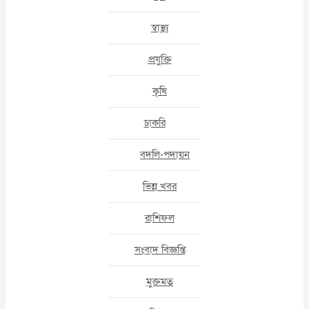
স্বাস্থ্য
প্রযুক্তি
কৃষি
চাকরি
বদলি-পদায়ন
ভিন্ন খবর
রাশিফল
সংবাদ বিজ্ঞপ্তি
মুক্তমত