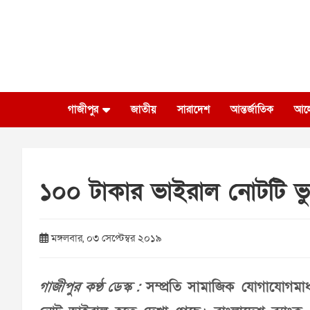
Skip
to
content
গাজীপুর
জাতীয়
সারাদেশ
আন্তর্জাতিক
আল
১০০ টাকার ভাইরাল নোটটি ভু
মঙ্গলবার, ০৩ সেপ্টেম্বর ২০১৯
গাজীপুর কণ্ঠ ডেস্ক :
সম্প্রতি সামাজিক যোগাযোগমাধ্