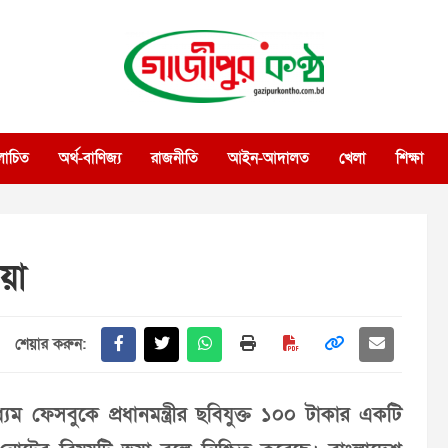
গাজীপুর কণ্ঠ
গণমানুষের কণ্ঠ
োচিত
অর্থ-বাণিজ্য
রাজনীতি
আইন-আদালত
খেলা
শিক্ষা
য়া
শেয়ার করুন:
যম ফেসবুকে প্রধানমন্ত্রীর ছবিযুক্ত ১০০ টাকার একটি