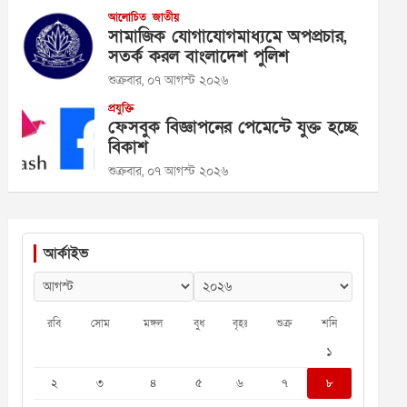
আলোচিত
জাতীয়
সামাজিক যোগাযোগমাধ্যমে অপপ্রচার,
সতর্ক করল বাংলাদেশ পুলিশ
শুক্রবার, ০৭ আগস্ট ২০২৬
প্রযুক্তি
ফেসবুক বিজ্ঞাপনের পেমেন্টে যুক্ত হচ্ছে
বিকাশ
শুক্রবার, ০৭ আগস্ট ২০২৬
আর্কাইভ
রবি
সোম
মঙ্গল
বুধ
বৃহঃ
শুক্র
শনি
১
২
৩
৪
৫
৬
৭
৮