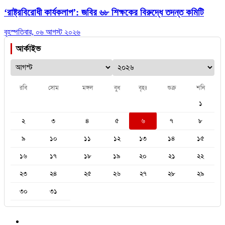
‘রাষ্ট্রবিরোধী কার্যকলাপ’: জবির ৬৮ শিক্ষকের বিরুদ্ধে তদন্ত কমিটি
বৃহস্পতিবার, ০৬ আগস্ট ২০২৬
আর্কাইভ
রবি
সোম
মঙ্গল
বুধ
বৃহঃ
শুক্র
শনি
১
২
৩
৪
৫
৬
৭
৮
৯
১০
১১
১২
১৩
১৪
১৫
১৬
১৭
১৮
১৯
২০
২১
২২
২৩
২৪
২৫
২৬
২৭
২৮
২৯
৩০
৩১