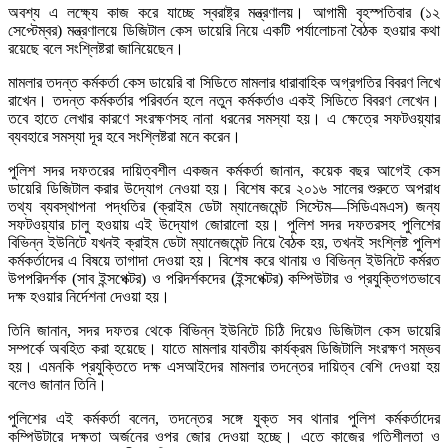
অবশ্য এ লক্ষ্যে কাজ করে যাচ্ছে স্বরাষ্ট্র মন্ত্রণালয়। আগামী বৃহস্পতিবার (১২
সেপ্টেম্বর) মন্ত্রণালয়ে ডিজিটাল কেস ডায়েরি নিয়ে একটি পর্যালোচনা বৈঠক হওয়ার কথা
রয়েছে বলে সংশ্লিষ্টরা জানিয়েছেন।
মামলার তদন্ত কর্মকর্তা কেস ডায়েরি বা সিডিতে মামলার ধারাবাহিক অগ্রগতির বিবরণ লিখে
রাখেন। তদন্ত কর্মকর্তার পরিবর্তন হলে নতুন কর্মকর্তাও একই সিডিতে বিবরণ লেখেন।
তবে হাতে লেখার কারণে সংরক্ষণসহ নানা ধরনের সমস্যা হয়। এ ক্ষেত্রে সফটওয়্যার
ব্যবহারে সমস্যা দূর হবে সংশ্লিষ্টরা মনে করেন।
পুলিশ সদর দফতরের দায়িত্বশীল একজন কর্মকর্তা জানান, কয়েক বছর আগেই কেস
ডায়েরি ডিজিটাল করার উদ্যোগ নেওয়া হয়। বিশেষ করে ২০১৬ সালের শুরুতে অপরাধ
তথ্য ব্যবস্থাপনা পদ্ধতির (ক্রাইম ডেটা ম্যানেজমেন্ট সিস্টেম—সিডিএমএস) জন্য
সফটওয়্যার চালু হওয়ায় এই উদ্যোগ জোরালো হয়। পুলিশ সদর দফতরসহ পুলিশের
বিভিন্ন ইউনিটে যখনই ক্রাইম ডেটা ম্যানেজমেন্ট নিয়ে বৈঠক হয়, তখনই সংশ্লিষ্ট পুলিশ
কর্মকর্তাদের এ বিষয়ে তাগাদা দেওয়া হয়। বিশেষ করে থানায় ও বিভিন্ন ইউনিটে কর্মরত
উপপরিদর্শক (সাব ইন্সপেক্টর) ও পরিদর্শকদের (ইন্সপেক্টর) কম্পিউটার ও প্রযুক্তিগতভাবে
দক্ষ হওয়ার নির্দেশনা দেওয়া হয়।
তিনি জানান, সদর দফতর থেকে বিভিন্ন ইউনিটে চিঠি দিয়েও ডিজিটাল কেস ডায়েরি
সম্পর্কে অবহিত করা হয়েছে। যাতে মামলার যাবতীয় কার্যক্রম ডিজিটালি সংরক্ষণ সম্ভব
হয়। এমনকি প্রযুক্তিতে দক্ষ এসআইদের মামলার তদন্তের দায়িত্ব বেশি দেওয়া হয়
বলেও জানান তিনি।
পুলিশের এই কর্মকর্তা বলেন, তদন্তের সঙ্গে যুক্ত সব থানার পুলিশ কর্মকর্তাদের
কম্পিউটারে দক্ষতা অর্জনের ওপর জোর দেওয়া হচ্ছে। এতে কাজের গতিশীলতা ও