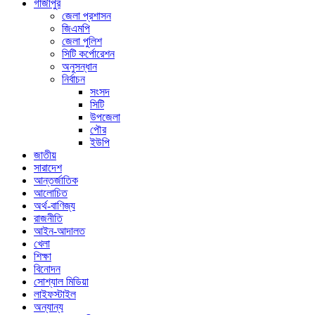
গাজীপুর
জেলা প্রশাসন
জিএমপি
জেলা পুলিশ
সিটি কর্পোরেশন
অনুসন্ধান
নির্বাচন
সংসদ
সিটি
উপজেলা
পৌর
ইউপি
জাতীয়
সারাদেশ
আন্তর্জাতিক
আলোচিত
অর্থ-বাণিজ্য
রাজনীতি
আইন-আদালত
খেলা
শিক্ষা
বিনোদন
সোশ্যাল মিডিয়া
লাইফস্টাইল
অন্যান্য