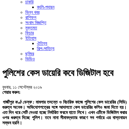
চাকরি
বদলি-পদায়ন
ভিন্ন খবর
রাশিফল
সংবাদ বিজ্ঞপ্তি
মুক্তমত
ফিচার
ইতিহাস
ঐতিহ্য
শিল্প-সাহিত্য
ছবিঘর
ভিডিও
পুলিশের কেস ডায়েরি কবে ডিজিটাল হবে
বুধবার, ১১ সেপ্টেম্বর ২০১৯
শেয়ার করুন:
গাজীপুর কণ্ঠ ডেস্ক :
মামলার তদন্তে ও বিচারিক কাজে পুলিশের কেস ডায়েরির (সিডি)
গুরুত্ব অনেক। অভিযোগপত্রের সঙ্গে আদালতে কেস ডায়েরির কপিও জমা দিতে হয়।
এত দিন ধরে সেটি দেওয়া হচ্ছে নির্ধারিত ফরমে হাতে লিখে। এখন এটিকে ডিজিটাল করার
ওপর গুরুত্ব দিচ্ছে পুলিশ। তবে নানা সীমাবদ্ধতার কারণে সব পর্যায়ে এর বাস্তবায়ন
সম্ভব হয়নি।