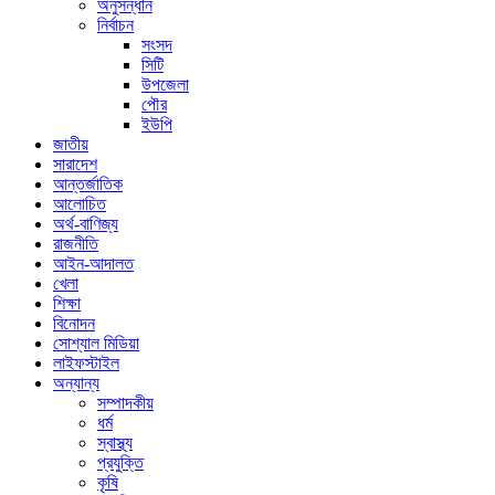
অনুসন্ধান
নির্বাচন
সংসদ
সিটি
উপজেলা
পৌর
ইউপি
জাতীয়
সারাদেশ
আন্তর্জাতিক
আলোচিত
অর্থ-বাণিজ্য
রাজনীতি
আইন-আদালত
খেলা
শিক্ষা
বিনোদন
সোশ্যাল মিডিয়া
লাইফস্টাইল
অন্যান্য
সম্পাদকীয়
ধর্ম
স্বাস্থ্য
প্রযুক্তি
কৃষি