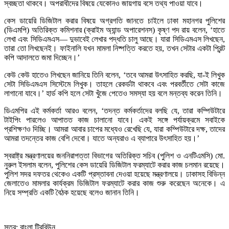
স্বচ্ছতা থাকবে। অপরাধীদের বিষয়ে যেকোনও জায়গায় বসে তথ্য পাওয়া যাবে।
কেস ডায়েরি ডিজিটাল করার বিষয়ে অগ্রগতি জানতে চাইলে ঢাকা মহানগর পুলিশের
(ডিএমপি) অতিরিক্ত কমিশনার (ক্রাইম অ্যান্ড অপারেশনস) কৃষ্ণ পদ রায় বলেন, ‘হাতে
লেখা এবং সিডিএমএস— দুভাবেই লেখার পদ্ধতি চালু আছে। যারা সিডিএমএস লিখছেন,
তারা তো লিখছেনই। ফাইনালি যখন মামলা নিষ্পত্তি করতে হয়, তখন সেটার একটা প্রিন্ট
কপি আদালতে জমা দিচ্ছেন।’
কেউ কেউ হাতেও লিখছেন জানিয়ে তিনি বলেন, ‘তবে আমরা উৎসাহিত করছি, যা-ই লিখুক
সেটা সিডিএমএস সিস্টেমে লিখুক। তাহলে রেকর্ডটা থাকবে এবং পরবর্তীতে সেটা কাজে
লাগানো যাবে।’ হার্ড কপি হলে সেটা খুঁজে পেতেও সমস্যা হয় বলে মন্তব্য করেন তিনি।
ডিএমপির এই কর্মকর্তা আরও বলেন, ‘তদন্ত কর্মকর্তাদের বলছি যে, তারা কম্পিউটারে
টাইপিং পারলেও আপাতত কাজ চালানো যাবে। একই সঙ্গে পর্যায়ক্রমে সবাইকে
প্রশিক্ষণও দিচ্ছি। আমরা আবার চাপের মধ্যেও রেখেছি যে, যারা কম্পিউটারে দক্ষ, তাদের
আমরা তদন্তের কাজ বেশি দেবো। যাতে অন্যরাও এ ব্যাপারে উৎসাহিত হয়।’
স্বরাষ্ট্র মন্ত্রণালয়ের জননিরাপত্তা বিভাগের অতিরিক্ত সচিব (পুলিশ ও এনটিএমসি) মো.
নুরুল ইসলাম বলেন, পুলিশের কেস ডায়েরি ডিজিটাল ফরম্যাটে করার কাজ চলমান রয়েছে।
পুলিশ সদর দফতর থেকেও একটি প্রস্তাবনা দেওয়া হয়েছে মন্ত্রণালয়ে। ঢাকাসহ বিভিন্ন
জেলাতেও মামলার কার্যক্রম ডিজিটাল ফরম্যাটে করার কাজ শুরু করেছেন অনেকে। এ
নিয়ে সম্প্রতি একটি বৈঠক হয়েছে বলেও জানান তিনি।
সূত্র: বাংলা ট্রিবিউন