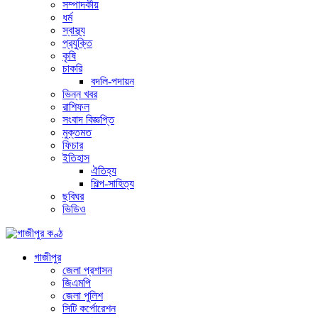
সম্পাদকীয়
ধর্ম
স্বাস্থ্য
প্রযুক্তি
কৃষি
চাকরি
বদলি-পদায়ন
ভিন্ন খবর
রাশিফল
সংবাদ বিজ্ঞপ্তি
মুক্তমত
ফিচার
ইতিহাস
ঐতিহ্য
শিল্প-সাহিত্য
ছবিঘর
ভিডিও
গাজীপুর
জেলা প্রশাসন
জিএমপি
জেলা পুলিশ
সিটি কর্পোরেশন