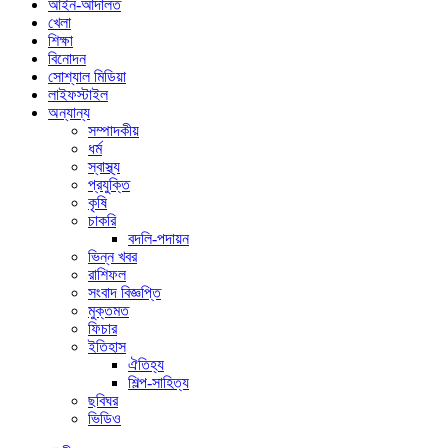
আইন-আদালত
খেলা
শিক্ষা
বিনোদন
সোশ্যাল মিডিয়া
লাইফস্টাইল
অন্যান্য
সম্পাদকীয়
ধর্ম
স্বাস্থ্য
প্রযুক্তি
কৃষি
চাকরি
বদলি-পদায়ন
ভিন্ন খবর
রাশিফল
সংবাদ বিজ্ঞপ্তি
মুক্তমত
ফিচার
ইতিহাস
ঐতিহ্য
শিল্প-সাহিত্য
ছবিঘর
ভিডিও