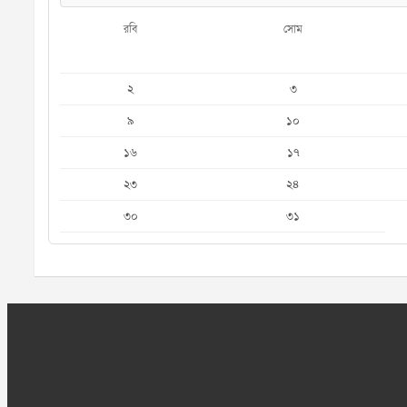
রবি
সোম
২
৩
৯
১০
১৬
১৭
২৩
২৪
৩০
৩১