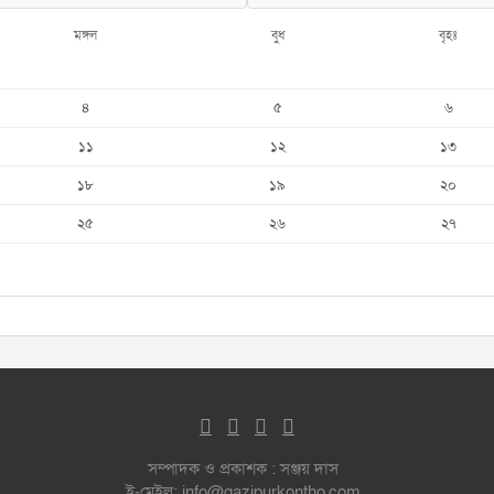
মঙ্গল
বুধ
বৃহঃ
৪
৫
৬
১১
১২
১৩
১৮
১৯
২০
২৫
২৬
২৭
সম্পাদক ও প্রকাশক : সঞ্জয় দাস
ই-মেইল: info@gazipurkontho.com