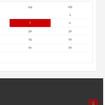
শুক্র
শনি
১
৭
৮
১৪
১৫
২১
২২
২৮
২৯