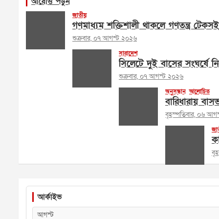
আরোও পড়ুন
জাতীয়
গণমাধ্যম শক্তিশালী থাকলে গণতন্ত্র টেকসই
শুক্রবার, ০৭ আগস্ট ২০২৬
সারাদেশ
সিলেটে দুই বাসের সংঘর্ষে 
শুক্রবার, ০৭ আগস্ট ২০২৬
অনুসন্ধান
আলোচিত
বারিধারায় বাসভব
বৃহস্পতিবার, ০৬ আগ
জা
ক
বৃ
আর্কাইভ