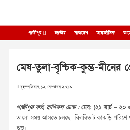
Skip
to
content
গাজীপুর
জাতীয়
সারাদেশ
আন্তর্জাতিক
আল
মেষ-তুলা-বৃশ্চিক-কুম্ভ-মীনের 
বৃহস্পতিবার, ১২ সেপ্টেম্বর ২০১৯
গাজীপুর কণ্ঠ, রাশিফল ডেস্ক :
মেষ: (২১ মার্চ – ২০ এ
ভালো সময় আসতে চলছে। বিলম্বিত টাকাকড়ি পরিশোধ হ
শুভ।