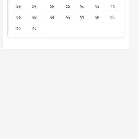
১৬
১৭
১৮
১৯
২০
২১
২২
২৩
২৪
২৫
২৬
২৭
২৮
২৯
৩০
৩১