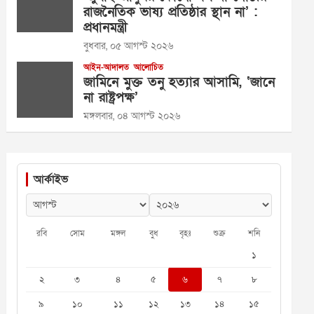
রাজনৈতিক ভাষ্য প্রতিষ্ঠার স্থান না’ :
প্রধানমন্ত্রী
বুধবার, ০৫ আগস্ট ২০২৬
আইন-আদালত
আলোচিত
জামিনে মুক্ত তনু হত্যার আসামি, ‘জানে
না রাষ্ট্রপক্ষ’
মঙ্গলবার, ০৪ আগস্ট ২০২৬
আর্কাইভ
রবি
সোম
মঙ্গল
বুধ
বৃহঃ
শুক্র
শনি
১
২
৩
৪
৫
৬
৭
৮
৯
১০
১১
১২
১৩
১৪
১৫