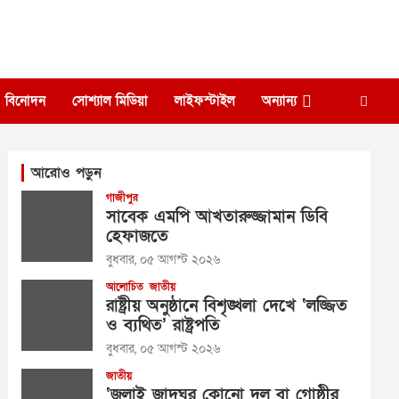
বিনোদন
সোশ্যাল মিডিয়া
লাইফস্টাইল
অন্যান্য
আরোও পড়ুন
গাজীপুর
সাবেক এমপি আখতারুজ্জামান ডিবি
হেফাজতে
বুধবার, ০৫ আগস্ট ২০২৬
আলোচিত
জাতীয়
রাষ্ট্রীয় অনুষ্ঠানে বিশৃঙ্খলা দেখে ‘লজ্জিত
ও ব্যথিত’ রাষ্ট্রপতি
বুধবার, ০৫ আগস্ট ২০২৬
জাতীয়
‘জুলাই জাদুঘর কোনো দল বা গোষ্ঠীর