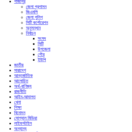
গাজীপুর
জেলা প্রশাসন
জিএমপি
জেলা পুলিশ
সিটি কর্পোরেশন
অনুসন্ধান
নির্বাচন
সংসদ
সিটি
উপজেলা
পৌর
ইউপি
জাতীয়
সারাদেশ
আন্তর্জাতিক
আলোচিত
অর্থ-বাণিজ্য
রাজনীতি
আইন-আদালত
খেলা
শিক্ষা
বিনোদন
সোশ্যাল মিডিয়া
লাইফস্টাইল
অন্যান্য