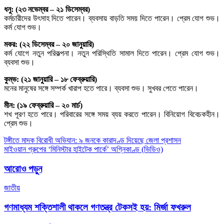
ধনু: (২৩ নভেম্বর – ২১ ডিসেম্বর)
কর্মচারীদের উৎসাহ দিতে পারেন। ব্যবসায় বাড়তি সময় দিতে পারেন। প্রেম যোগ শুভ।
কর্ম যোগ শুভ।
মকর: (২২ ডিসেম্বর – ২০ জানুয়ারি)
কর্ম যোগে নতুন পরিকল্পনা। নতুন পরিস্থিতি সামাল দিতে পারেন। প্রেম যোগ শুভ।
ব্যবসা শুভ।
কুম্ভ: (২১ জানুয়ারি – ১৮ ফেব্রুয়ারি)
মনের মানুষের সঙ্গে সম্পর্ক খারাপ হতে পারে। ব্যবসা শুভ। সুখবর পেতে পারেন।
মীন: (১৯ ফেব্রুয়ারি – ২০ মার্চ)
শখ পূরণ হতে পারে। পরিবারের সঙ্গে সময় ব্যয় করতে পারেন। বিনিয়োগ বিবেচকহীন।
প্রেম শুভ।
Post
টঙ্গীতে মাদক বিরোধী অভিযান: ৯ জনকে কারাদণ্ড দিয়েছে জেলা প্রশাসন
মাইওয়ান গ্রুপের ‘মিনিস্টার হাইটেক পার্কে’ অগ্নিকাণ্ড (ভিডিও)
navigation
আরোও পড়ুন
জাতীয়
গণমাধ্যম শক্তিশালী থাকলে গণতন্ত্র টেকসই হয়: মির্জা ফখরুল