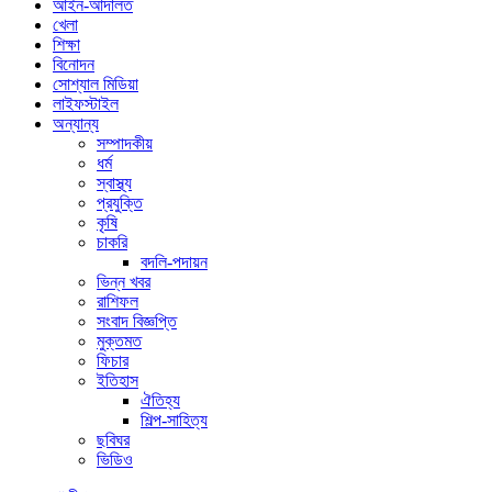
আইন-আদালত
খেলা
শিক্ষা
বিনোদন
সোশ্যাল মিডিয়া
লাইফস্টাইল
অন্যান্য
সম্পাদকীয়
ধর্ম
স্বাস্থ্য
প্রযুক্তি
কৃষি
চাকরি
বদলি-পদায়ন
ভিন্ন খবর
রাশিফল
সংবাদ বিজ্ঞপ্তি
মুক্তমত
ফিচার
ইতিহাস
ঐতিহ্য
শিল্প-সাহিত্য
ছবিঘর
ভিডিও