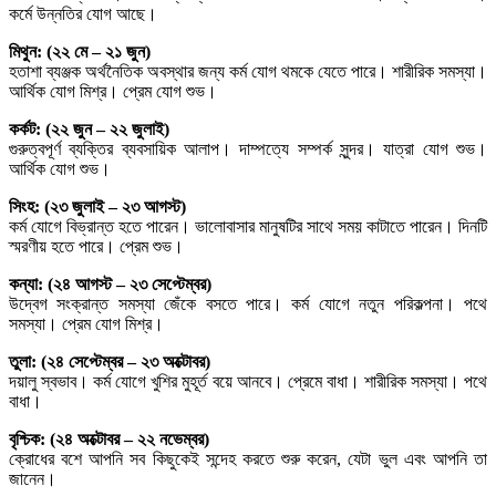
কর্মে উন্নতির যোগ আছে।
মিথুন: (২২ মে – ২১ জুন)
হতাশা ব্যঞ্জক অর্থনৈতিক অবস্থার জন্য কর্ম যোগ থমকে যেতে পারে। শারীরিক সমস্যা।
আর্থিক যোগ মিশ্র। প্রেম যোগ শুভ।
কর্কট: (২২ জুন – ২২ জুলাই)
গুরুত্বপূর্ণ ব্যক্তির ব্যবসায়িক আলাপ। দাম্পত্যে সম্পর্ক সুন্দর। যাত্রা যোগ শুভ।
আর্থিক যোগ শুভ।
সিংহ: (২৩ জুলাই – ২৩ আগস্ট)
কর্ম যোগে বিভ্রান্ত হতে পারেন। ভালোবাসার মানুষটির সাথে সময় কাটাতে পারেন। দিনটি
স্মরণীয় হতে পারে। প্রেম শুভ।
কন্যা: (২৪ আগস্ট – ২৩ সেপ্টেম্বর)
উদ্বেগ সংক্রান্ত সমস্যা জেঁকে বসতে পারে। কর্ম যোগে নতুন পরিকল্পনা। পথে
সমস্যা। প্রেম যোগ মিশ্র।
তুলা: (২৪ সেপ্টেম্বর – ২৩ অক্টোবর)
দয়ালু স্বভাব। কর্ম যোগে খুশির মুহূর্ত বয়ে আনবে। প্রেমে বাধা। শারীরিক সমস্যা। পথে
বাধা।
বৃশ্চিক: (২৪ অক্টোবর – ২২ নভেম্বর)
ক্রোধের বশে আপনি সব কিছুকেই সন্দেহ করতে শুরু করেন, যেটা ভুল এবং আপনি তা
জানেন।