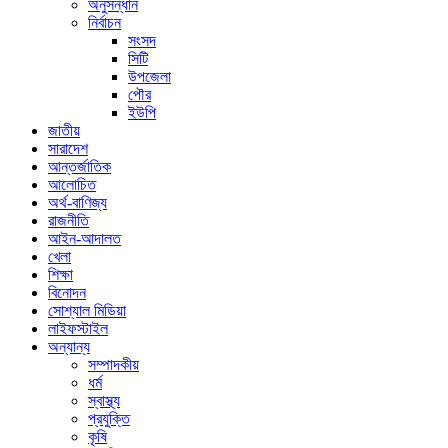
অনুসন্ধান
নির্বাচন
সংসদ
সিটি
উপজেলা
পৌর
ইউপি
জাতীয়
সারাদেশ
আন্তর্জাতিক
আলোচিত
অর্থ-বাণিজ্য
রাজনীতি
আইন-আদালত
খেলা
শিক্ষা
বিনোদন
সোশ্যাল মিডিয়া
লাইফস্টাইল
অন্যান্য
সম্পাদকীয়
ধর্ম
স্বাস্থ্য
প্রযুক্তি
কৃষি