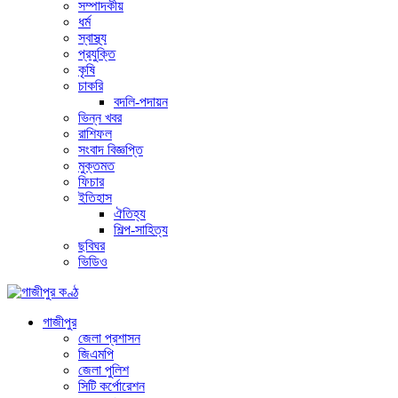
সম্পাদকীয়
ধর্ম
স্বাস্থ্য
প্রযুক্তি
কৃষি
চাকরি
বদলি-পদায়ন
ভিন্ন খবর
রাশিফল
সংবাদ বিজ্ঞপ্তি
মুক্তমত
ফিচার
ইতিহাস
ঐতিহ্য
শিল্প-সাহিত্য
ছবিঘর
ভিডিও
গাজীপুর
জেলা প্রশাসন
জিএমপি
জেলা পুলিশ
সিটি কর্পোরেশন