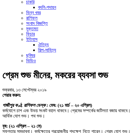
চাকরি
বদলি-পদায়ন
ভিন্ন খবর
রাশিফল
সংবাদ বিজ্ঞপ্তি
মুক্তমত
ফিচার
ইতিহাস
ঐতিহ্য
শিল্প-সাহিত্য
ছবিঘর
ভিডিও
প্রেম শুভ মীনের, মকরের ব্যবসা শুভ
শুক্রবার, ১৩ সেপ্টেম্বর ২০১৯
শেয়ার করুন:
গাজীপুর কণ্ঠ, রাশিফল ডেস্ক :
মেষ: (২১ মার্চ – ২০ এপ্রিল)
কর্মযোগে চাপ এবং উভয় সংকট বহাল থাকবে। প্রেমের সম্পর্কের জটিলতা বজায় থাকবে।
আর্থিক যোগ শুভ। পথ শুভ।
বৃষ: (২১ এপ্রিল – ২১ মে)
সফলতার সম্ভাবনা। কর্মক্ষেত্রে প্রয়োজনীয় পদক্ষেপ নিতে পারেন। প্রেম যোগ শুভ।