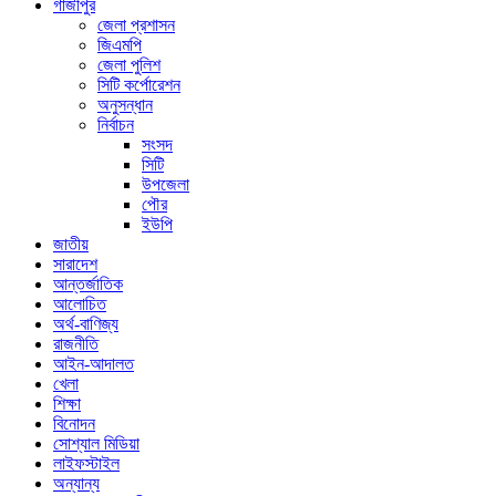
গাজীপুর
জেলা প্রশাসন
জিএমপি
জেলা পুলিশ
সিটি কর্পোরেশন
অনুসন্ধান
নির্বাচন
সংসদ
সিটি
উপজেলা
পৌর
ইউপি
জাতীয়
সারাদেশ
আন্তর্জাতিক
আলোচিত
অর্থ-বাণিজ্য
রাজনীতি
আইন-আদালত
খেলা
শিক্ষা
বিনোদন
সোশ্যাল মিডিয়া
লাইফস্টাইল
অন্যান্য