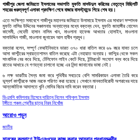
গাজীপুর জেলা জমিয়তে ইসলামের সভাপতি মুফতি মাসউদুল করিমের নেতৃত্বে মিছিলটি
শহরের গুরুত্বপূর্ণ এলাকা প্রদক্ষিণ শেষে বাজার বাসস্ট্যান্ডে গিয়ে শেষ হয়।
এতে সংক্ষিপ্ত সমাবেশে গাজীপুর মহানগর জমিয়তে উলামায়ে ইসলাম এর সাধারণ সম্পাদক
মুফতি নাসির উদ্দিনের সঞ্চালনায় অন্যান্যের মধ্যে বক্তব্য দেন, মুফতি জাহাঙ্গীর হোসেন
কাসেমী, মেহেদী হাসান নাসিম খান, মাওলানা হাফেজ আখতার হোসাইন, মাওলানা
সালাউদ্দিন গাজী, মাওলানা জুনায়েদ আল হাবীব প্রমুখ।
বক্তারা বলেন, সম্পূর্ণ বেআইনিভাবে ভারত ৩৭০ ধারা বাতিল করে ৬৯ বছর যাবত চলে
আসা কাশ্মীরের স্বায়ত্তশাসন বাতিল করেছে এটা নেহায়াত অন্যায়। কাশ্মির থেকে সকল
সাংবাদিক বের করে দিয়ে, টেলিফোন লাইন কেটে দিয়ে, ইন্টারনেট সংযোগ বন্ধ করে দিয়ে
রাতের আধারে যে গণহত্যা চালানো হচ্ছে এর নিন্দা জানানোর ভাষা নেই।
৬ লক্ষ ভারতীয় সৈন্য জমা করে পৃথিবীর সবচেয়ে বেশি সামরিকায়ন এলাকা তৈরি করে
ভূস্বর্গ কাশ্মীরকে আজ নরকে পরিণত করা হয়েছে। সেখানে মানবতাবিরোধী অপরাধের দায়ে
আন্তর্জাতিক আদালতে খুনি মোদির বিচার দাবি করেন বক্তারা।
Post
ডিএমপি কমিশনার হিসেবে দায়িত্ব নিলেন শফিকুল ইসলাম
টঙ্গীতে পঞ্চম শ্রেণীর ছাত্র নিরব নিখোঁজ
navigation
আরোও পড়ুন
জাতীয়
মানুষের কল্যাণে ইউএনওদের কাজ করার আহ্বান প্রধানমন্ত্রীর