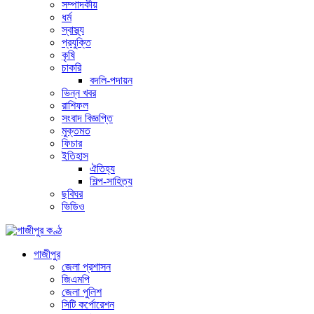
সম্পাদকীয়
ধর্ম
স্বাস্থ্য
প্রযুক্তি
কৃষি
চাকরি
বদলি-পদায়ন
ভিন্ন খবর
রাশিফল
সংবাদ বিজ্ঞপ্তি
মুক্তমত
ফিচার
ইতিহাস
ঐতিহ্য
শিল্প-সাহিত্য
ছবিঘর
ভিডিও
গাজীপুর
জেলা প্রশাসন
জিএমপি
জেলা পুলিশ
সিটি কর্পোরেশন