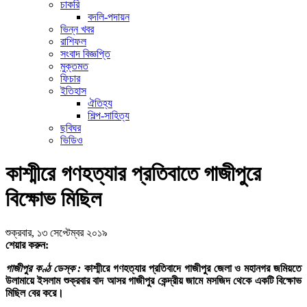
চাকরি
বদলি-পদায়ন
ভিন্ন খবর
রাশিফল
সংবাদ বিজ্ঞপ্তি
মুক্তমত
ফিচার
ইতিহাস
ঐতিহ্য
শিল্প-সাহিত্য
ছবিঘর
ভিডিও
কাশ্মীরে গণহত্যার প্রতিবাতে গাজীপুরে
বিক্ষোভ মিছিল
শুক্রবার, ১৩ সেপ্টেম্বর ২০১৯
শেয়ার করুন:
গাজীপুর কণ্ঠ ডেস্ক :
কাশ্মীরে গণহত্যার প্রতিবাদে গাজীপুর জেলা ও মহানগর জমিয়তে
উলামায়ে ইসলাম শুক্রবার বাদ আসর গাজীপুর কেন্দ্রীয় জামে মসজিদ থেকে একটি বিক্ষোভ
মিছিল বের করে।