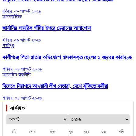
রবিবার, ০৯ আগস্ট ২০২৬
আন্তর্জাতিক
জার্মানির সামরিক ঘাঁটির উপরে ড্রোনের আনাগোনা
রবিবার, ০৯ আগস্ট ২০২৬
গাজীপুর
কালীগঞ্জে পিতা-মাতার অভিযোগে মাদকাসক্ত ছেলের ১ বছরের কারাদণ্ড
শনিবার, ০৮ আগস্ট ২০২৬
আলোচিত
রাজনীতি
বিদেশে নিরাপদে আওয়ামী লীগ নেতারা, দেশে ঝুঁকিতে কর্মীরা
শনিবার, ০৮ আগস্ট ২০২৬
আর্কাইভ
রবি
সোম
মঙ্গল
বুধ
বৃহঃ
শুক্র
শনি