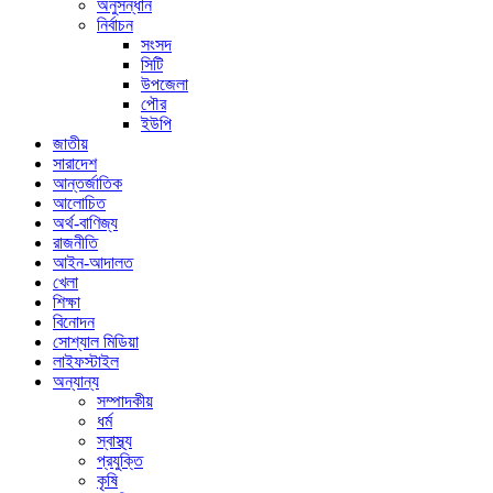
অনুসন্ধান
নির্বাচন
সংসদ
সিটি
উপজেলা
পৌর
ইউপি
জাতীয়
সারাদেশ
আন্তর্জাতিক
আলোচিত
অর্থ-বাণিজ্য
রাজনীতি
আইন-আদালত
খেলা
শিক্ষা
বিনোদন
সোশ্যাল মিডিয়া
লাইফস্টাইল
অন্যান্য
সম্পাদকীয়
ধর্ম
স্বাস্থ্য
প্রযুক্তি
কৃষি