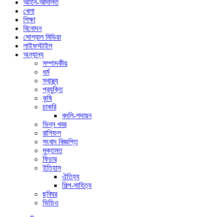
আইন-আদালত
খেলা
শিক্ষা
বিনোদন
সোশ্যাল মিডিয়া
লাইফস্টাইল
অন্যান্য
সম্পাদকীয়
ধর্ম
স্বাস্থ্য
প্রযুক্তি
কৃষি
চাকরি
বদলি-পদায়ন
ভিন্ন খবর
রাশিফল
সংবাদ বিজ্ঞপ্তি
মুক্তমত
ফিচার
ইতিহাস
ঐতিহ্য
শিল্প-সাহিত্য
ছবিঘর
ভিডিও