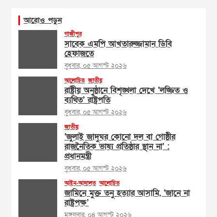
আরোও পড়ুন
গাজীপুর
সাবেক এমপি আখতারুজ্জামান ডিবি
হেফাজতে
বুধবার, ০৫ আগস্ট ২০২৬
আলোচিত
জাতীয়
রাষ্ট্রীয় অনুষ্ঠানে বিশৃঙ্খলা দেখে ‘লজ্জিত ও
ব্যথিত’ রাষ্ট্রপতি
বুধবার, ০৫ আগস্ট ২০২৬
জাতীয়
‘জুলাই জাদুঘর কোনো দল বা গোষ্ঠীর
রাজনৈতিক ভাষ্য প্রতিষ্ঠার স্থান না’ :
প্রধানমন্ত্রী
বুধবার, ০৫ আগস্ট ২০২৬
আইন-আদালত
আলোচিত
জামিনে মুক্ত তনু হত্যার আসামি, ‘জানে না
রাষ্ট্রপক্ষ’
মঙ্গলবার, ০৪ আগস্ট ২০২৬