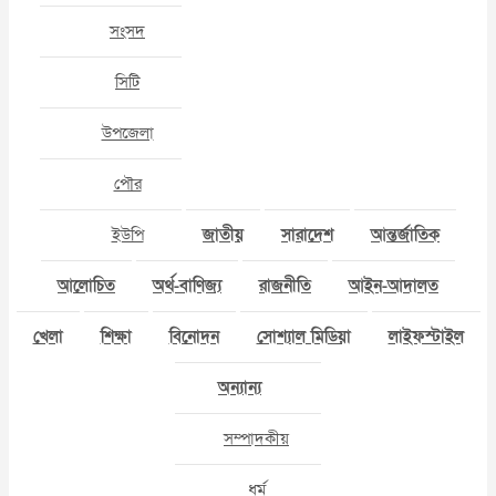
সংসদ
সিটি
উপজেলা
পৌর
ইউপি
জাতীয়
সারাদেশ
আন্তর্জাতিক
আলোচিত
অর্থ-বাণিজ্য
রাজনীতি
আইন-আদালত
খেলা
শিক্ষা
বিনোদন
সোশ্যাল মিডিয়া
লাইফস্টাইল
অন্যান্য
সম্পাদকীয়
ধর্ম