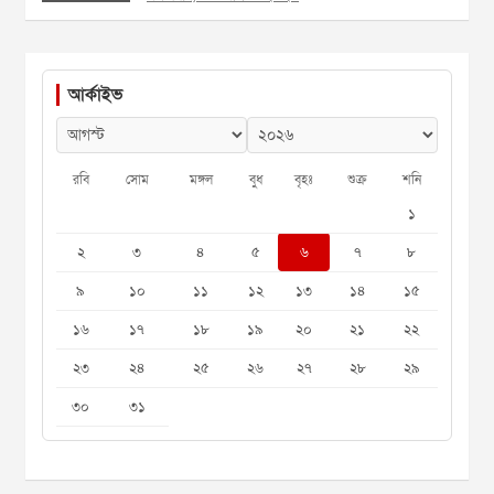
আর্কাইভ
রবি
সোম
মঙ্গল
বুধ
বৃহঃ
শুক্র
শনি
১
২
৩
৪
৫
৬
৭
৮
৯
১০
১১
১২
১৩
১৪
১৫
১৬
১৭
১৮
১৯
২০
২১
২২
২৩
২৪
২৫
২৬
২৭
২৮
২৯
৩০
৩১