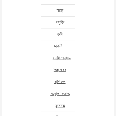
স্বাস্থ্য
প্রযুক্তি
কৃষি
চাকরি
বদলি-পদায়ন
ভিন্ন খবর
রাশিফল
সংবাদ বিজ্ঞপ্তি
মুক্তমত