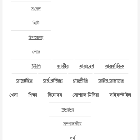
সংসদ
সিটি
উপজেলা
পৌর
ইউপি
জাতীয়
সারাদেশ
আন্তর্জাতিক
আলোচিত
অর্থ-বাণিজ্য
রাজনীতি
আইন-আদালত
খেলা
শিক্ষা
বিনোদন
সোশ্যাল মিডিয়া
লাইফস্টাইল
অন্যান্য
সম্পাদকীয়
ধর্ম