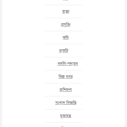
স্বাস্থ্য
প্রযুক্তি
কৃষি
চাকরি
বদলি-পদায়ন
ভিন্ন খবর
রাশিফল
সংবাদ বিজ্ঞপ্তি
মুক্তমত