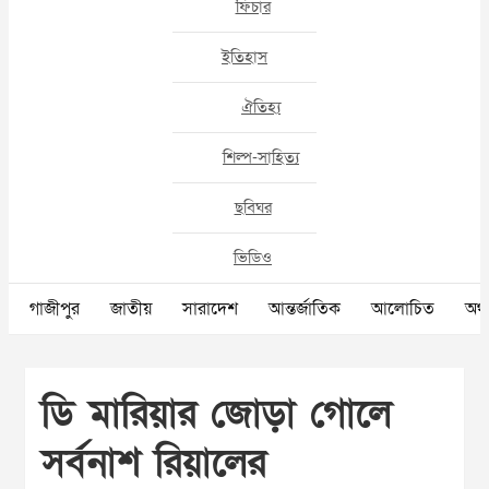
ফিচার
ইতিহাস
ঐতিহ্য
শিল্প-সাহিত্য
ছবিঘর
ভিডিও
গাজীপুর
জাতীয়
সারাদেশ
আন্তর্জাতিক
আলোচিত
অর্থ
ডি মারিয়ার জোড়া গোলে
সর্বনাশ রিয়ালের