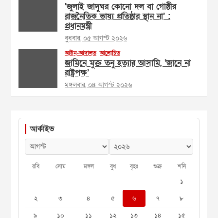
‘জুলাই জাদুঘর কোনো দল বা গোষ্ঠীর
রাজনৈতিক ভাষ্য প্রতিষ্ঠার স্থান না’ :
প্রধানমন্ত্রী
বুধবার, ০৫ আগস্ট ২০২৬
আইন-আদালত
আলোচিত
জামিনে মুক্ত তনু হত্যার আসামি, ‘জানে না
রাষ্ট্রপক্ষ’
মঙ্গলবার, ০৪ আগস্ট ২০২৬
আর্কাইভ
রবি
সোম
মঙ্গল
বুধ
বৃহঃ
শুক্র
শনি
১
২
৩
৪
৫
৬
৭
৮
৯
১০
১১
১২
১৩
১৪
১৫