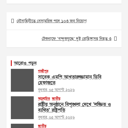
Post
নৌবাহিনীতে বেসামরিক পদে ১০৩ জন নিয়োগ
navigation
টেকনাফে ‘বন্দুকযুদ্ধে’ দুই রোহিঙ্গাসহ নিহত ৩
আরোও পড়ুন
গাজীপুর
সাবেক এমপি আখতারুজ্জামান ডিবি
হেফাজতে
বুধবার, ০৫ আগস্ট ২০২৬
আলোচিত
জাতীয়
রাষ্ট্রীয় অনুষ্ঠানে বিশৃঙ্খলা দেখে ‘লজ্জিত ও
ব্যথিত’ রাষ্ট্রপতি
বুধবার, ০৫ আগস্ট ২০২৬
জাতীয়