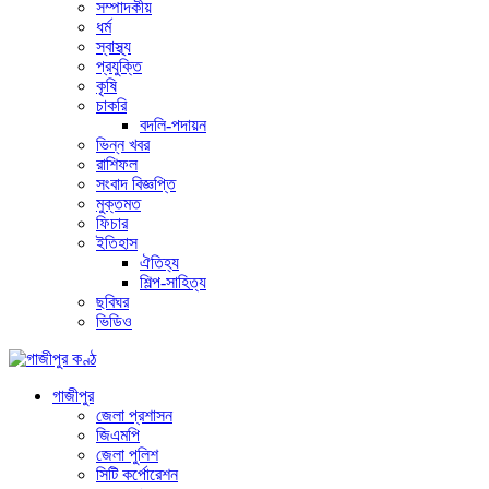
সম্পাদকীয়
ধর্ম
স্বাস্থ্য
প্রযুক্তি
কৃষি
চাকরি
বদলি-পদায়ন
ভিন্ন খবর
রাশিফল
সংবাদ বিজ্ঞপ্তি
মুক্তমত
ফিচার
ইতিহাস
ঐতিহ্য
শিল্প-সাহিত্য
ছবিঘর
ভিডিও
গাজীপুর
জেলা প্রশাসন
জিএমপি
জেলা পুলিশ
সিটি কর্পোরেশন