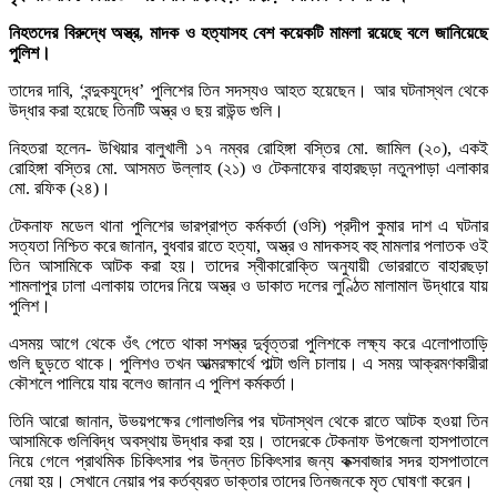
নিহতদের বিরুদ্ধে অস্ত্র, মাদক ও হত্যাসহ বেশ কয়েকটি মামলা রয়েছে বলে জানিয়েছে
পুলিশ।
তাদের দাবি, ‘বন্দুকযুদ্ধে’ পুলিশের তিন সদস্যও আহত হয়েছেন। আর ঘটনাস্থল থেকে
উদ্ধার করা হয়েছে তিনটি অস্ত্র ও ছয় রাউন্ড গুলি।
নিহতরা হলেন- উখিয়ার বালুখালী ১৭ নম্বর রোহিঙ্গা বস্তির মো. জামিল (২০), একই
রোহিঙ্গা বস্তির মো. আসমত উল্লাহ (২১) ও টেকনাফের বাহারছড়া নতুনপাড়া এলাকার
মো. রফিক (২৪)।
টেকনাফ মডেল থানা পুলিশের ভারপ্রাপ্ত কর্মকর্তা (ওসি) প্রদীপ কুমার দাশ এ ঘটনার
সত্যতা নিশ্চিত করে জানান, বুধবার রাতে হত্যা, অস্ত্র ও মাদকসহ বহু মামলার পলাতক ওই
তিন আসামিকে আটক করা হয়। তাদের স্বীকারোক্তি অনুযায়ী ভোররাতে বাহারছড়া
শামলাপুর ঢালা এলাকায় তাদের নিয়ে অস্ত্র ও ডাকাত দলের লুণ্ঠিত মালামাল উদ্ধারে যায়
পুলিশ।
এসময় আগে থেকে ওঁৎ পেতে থাকা সশস্ত্র দুর্বৃত্তরা পুলিশকে লক্ষ্য করে এলোপাতাড়ি
গুলি ছুড়তে থাকে। পুলিশও তখন আত্মরক্ষার্থে পাল্টা গুলি চালায়। এ সময় আক্রমণকারীরা
কৌশলে পালিয়ে যায় বলেও জানান এ পুলিশ কর্মকর্তা।
তিনি আরো জানান, উভয়পক্ষের গোলাগুলির পর ঘটনাস্থল থেকে রাতে আটক হওয়া তিন
আসামিকে গুলিবিদ্ধ অবস্থায় উদ্ধার করা হয়। তাদেরকে টেকনাফ উপজেলা হাসপাতালে
নিয়ে গেলে প্রাথমিক চিকিৎসার পর উন্নত চিকিৎসার জন্য কক্সবাজার সদর হাসপাতালে
নেয়া হয়। সেখানে নেয়ার পর কর্তব্যরত ডাক্তার তাদের তিনজনকে মৃত ঘোষণা করেন।