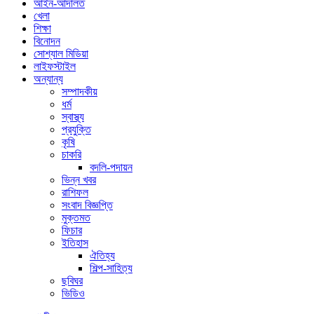
আইন-আদালত
খেলা
শিক্ষা
বিনোদন
সোশ্যাল মিডিয়া
লাইফস্টাইল
অন্যান্য
সম্পাদকীয়
ধর্ম
স্বাস্থ্য
প্রযুক্তি
কৃষি
চাকরি
বদলি-পদায়ন
ভিন্ন খবর
রাশিফল
সংবাদ বিজ্ঞপ্তি
মুক্তমত
ফিচার
ইতিহাস
ঐতিহ্য
শিল্প-সাহিত্য
ছবিঘর
ভিডিও