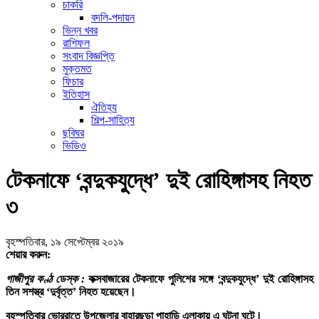
চাকরি
বদলি-পদায়ন
ভিন্ন খবর
রাশিফল
সংবাদ বিজ্ঞপ্তি
মুক্তমত
ফিচার
ইতিহাস
ঐতিহ্য
শিল্প-সাহিত্য
ছবিঘর
ভিডিও
টেকনাফে ‘বন্দুকযুদ্ধে’ দুই রোহিঙ্গাসহ নিহত
৩
বৃহস্পতিবার, ১৯ সেপ্টেম্বর ২০১৯
শেয়ার করুন:
গাজীপুর কণ্ঠ ডেস্ক :
কক্সবাজারের টেকনাফে পুলিশের সঙ্গে ‘বন্দুকযুদ্ধে’ দুই রোহিঙ্গাসহ
তিন সশস্ত্র ‘দুর্বৃত্ত’ নিহত হয়েছেন।
বৃহস্পতিবার ভোররাতে উপজেলার বাহারছড়া পাহাড়ি এলাকায় এ ঘটনা ঘটে।