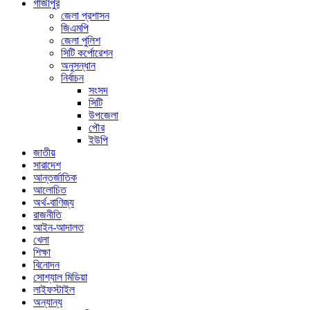
গাজীপুর
জেলা প্রশাসন
জিএমপি
জেলা পুলিশ
সিটি কর্পোরেশন
অনুসন্ধান
নির্বাচন
সংসদ
সিটি
উপজেলা
পৌর
ইউপি
জাতীয়
সারাদেশ
আন্তর্জাতিক
আলোচিত
অর্থ-বাণিজ্য
রাজনীতি
আইন-আদালত
খেলা
শিক্ষা
বিনোদন
সোশ্যাল মিডিয়া
লাইফস্টাইল
অন্যান্য