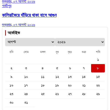
শুক্রবার, ০৭ আগস্ট ২০২৬
গাজীপুর
কালিয়াকৈরে দাঁড়িয়ে থাকা বাসে আগুন
শুক্রবার, ০৭ আগস্ট ২০২৬
আর্কাইভ
রবি
সোম
মঙ্গল
বুধ
বৃহঃ
শুক্র
শনি
১
২
৩
৪
৫
৬
৭
৮
৯
১০
১১
১২
১৩
১৪
১৫
১৬
১৭
১৮
১৯
২০
২১
২২
২৩
২৪
২৫
২৬
২৭
২৮
২৯
৩০
৩১