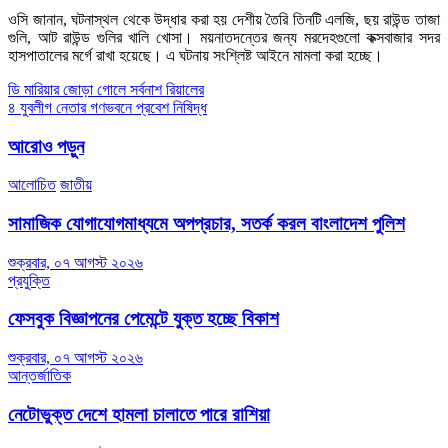
ওসি জানান, ঘটনাস্থল থেকে উদ্ধার করা হয় দেশীয় তৈরি তিনটি এলজি, ছয় রাউন্ড তাজা
গুলি, আট রাউন্ড গুলির খালি খোসা। ময়নাতদন্তের জন্য মরদেহগুলো কক্সবাজার সদর
হাসপাতালের মর্গে রাখা হয়েছে। এ ঘটনায় সংশ্লিষ্ট আইনে মামলা করা হচ্ছে।
Post
ডি মারিয়ার জোড়া গোলে সর্বনাশ রিয়ালের
৪ যুবলীগ নেতার গণভবনে প্রবেশ নিষিদ্ধ
navigation
আরোও পড়ুন
আলোচিত
জাতীয়
সামাজিক যোগাযোগমাধ্যমে অপপ্রচার, সতর্ক করল বাংলাদেশ পুলিশ
শুক্রবার, ০৭ আগস্ট ২০২৬
প্রযুক্তি
ফেসবুক বিজ্ঞাপনের পেমেন্টে যুক্ত হচ্ছে বিকাশ
শুক্রবার, ০৭ আগস্ট ২০২৬
আন্তর্জাতিক
নেটোভুক্ত দেশে হামলা চালাতে পারে রাশিয়া