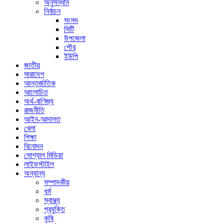
অনুসন্ধান
নির্বাচন
সংসদ
সিটি
উপজেলা
পৌর
ইউপি
জাতীয়
সারাদেশ
আন্তর্জাতিক
আলোচিত
অর্থ-বাণিজ্য
রাজনীতি
আইন-আদালত
খেলা
শিক্ষা
বিনোদন
সোশ্যাল মিডিয়া
লাইফস্টাইল
অন্যান্য
সম্পাদকীয়
ধর্ম
স্বাস্থ্য
প্রযুক্তি
কৃষি