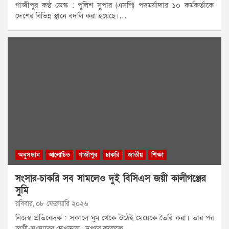
গাজীপুর কণ্ঠ ডেস্ক : পুলিশ সুপার (এসপি) পদমর্যাদার ১০ কর্মকর্তাকে
দেশের বিভিন্ন স্থানে বদলি করা হয়েছে।…
অনুসন্ধান
আলোচিত
গাজীপুর
চাকরি
জাতীয়
শিক্ষা
সংসার-চাকরি সব সামলেও দুই বিসিএস জয়ী কালীগঞ্জের
সুমি
রবিবার, ০৮ ফেব্রুয়ারি ২০২৬
নিজস্ব প্রতিবেদক : সকালে ঘুম থেকে উঠেই মেয়েকে তৈরি করা। তার পর
স্বামী-সংসারের দেখভাল। দুপুরে কলেজে…