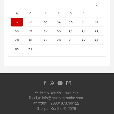
১
২
৩
৪
৫
৬
৭
৮
৯
১০
১১
১২
১৩
১৪
১৫
১৬
১৭
১৮
১৯
২০
২১
২২
২৩
২৪
২৫
২৬
২৭
২৮
২৯
৩০
৩১
সম্পাদক ও প্রকাশক : সঞ্জয় দাস
ই-মেইল: info@gazipurkontho.com
যোগাযোগ : +8801873799122
Gazipur Kontho © 2026