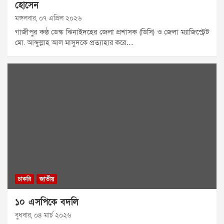
হোসেন
মঙ্গলবার, ০৭ এপ্রিল ২০২৬
গাজীপুর কণ্ঠ ডেস্ক ঝিনাইদহের জেলা প্রশাসক (ডিসি) ও জেলা ম্যাজিস্ট্রেট
মো. আব্দুল্লাহ আল মাসুদকে প্রত্যাহার করে…
চাকরি
জাতীয়
১০ এসপিকে বদলি
বুধবার, ০৪ মার্চ ২০২৬