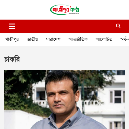
Skip
to
content
গাজীপুর কণ্ঠ
গণমানুষের কণ্ঠ
গাজীপুর
জাতীয়
সারাদেশ
আন্তর্জাতিক
আলোচিত
অর্থ-
চাকরি