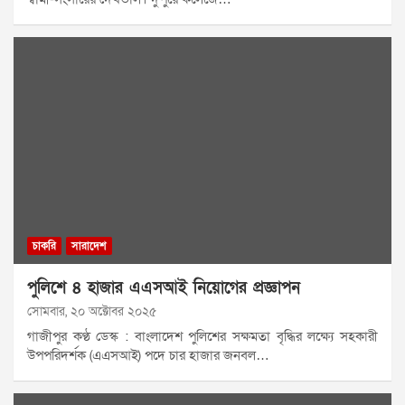
চাকরি
সারাদেশ
পুলিশে ৪ হাজার এএসআই নিয়োগের প্রজ্ঞাপন
সোমবার, ২০ অক্টোবর ২০২৫
গাজীপুর কণ্ঠ ডেস্ক : বাংলাদেশ পুলিশের সক্ষমতা বৃদ্ধির লক্ষ্যে সহকারী
উপপরিদর্শক (এএসআই) পদে চার হাজার জনবল…