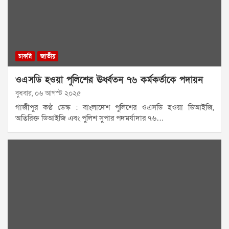
চাকরি
জাতীয়
ওএসডি হওয়া পুলিশের ঊর্ধ্বতন ৭৬ কর্মকর্তাকে পদায়ন
বুধবার, ০৬ আগস্ট ২০২৫
গাজীপুর কণ্ঠ ডেস্ক : বাংলাদেশ পুলিশের ওএসডি হওয়া ডিআইজি,
অতিরিক্ত ডিআইজি এবং পুলিশ সুপার পদমর্যাদার ৭৬…