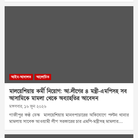
আইন-আদালত
আলোচিত
মালয়েশিয়ায় কর্মী নিয়োগ: আ.লীগের ৪ মন্ত্রী-এমপিসহ সব
আসামিকে মামলা থেকে অব্যাহতির আবেদন
মঙ্গলবার, ১৬ জুন ২০২৬
গাজীপুর কণ্ঠ ডেস্ক মালয়েশিয়ায় মানবপাচারের অভিযোগে পল্টন থানার
মামলায় সাবেক আওয়ামী লীগ সরকারের চার এমপি-মন্ত্রীসহ মামলার…