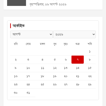
বৃহস্পতিবার, ০৬ আগস্ট ২০২৬
আর্কাইভ
রবি
সোম
মঙ্গল
বুধ
বৃহঃ
শুক্র
শনি
১
২
৩
৪
৫
৬
৭
৮
৯
১০
১১
১২
১৩
১৪
১৫
১৬
১৭
১৮
১৯
২০
২১
২২
২৩
২৪
২৫
২৬
২৭
২৮
২৯
৩০
৩১