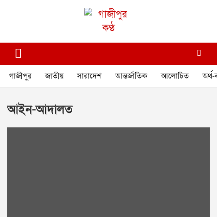
Skip
to
content
গাজীপুর কণ্ঠ
গণমানুষের কণ্ঠ
গাজীপুর
জাতীয়
সারাদেশ
আন্তর্জাতিক
আলোচিত
অর্থ-
আইন-আদালত