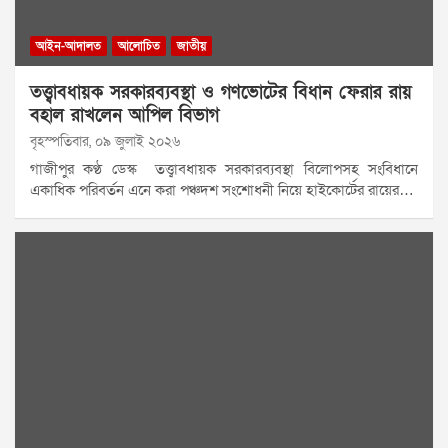
আইন-আদালত
আলোচিত
জাতীয়
তত্ত্বাবধায়ক সরকারব্যবস্থা ও গণভোটের বিধান ফেরার রায়
বহাল রাখলেন আপিল বিভাগ
বৃহস্পতিবার, ০৯ জুলাই ২০২৬
গাজীপুর কণ্ঠ ডেস্ক তত্ত্বাবধায়ক সরকারব্যবস্থা বিলোপসহ সংবিধানে
একাধিক পরিবর্তন এনে করা পঞ্চদশ সংশোধনী নিয়ে হাইকোর্টের রায়ের…