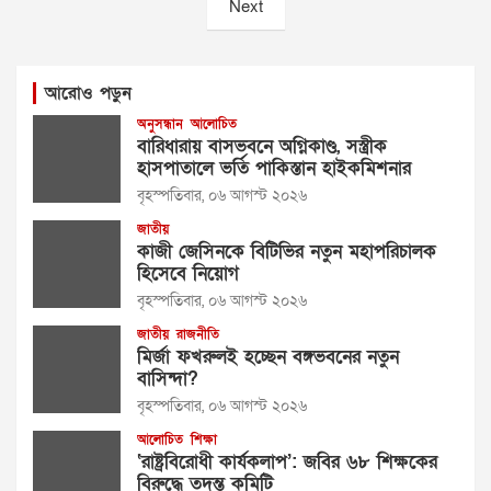
Next
আরোও পড়ুন
অনুসন্ধান
আলোচিত
বারিধারায় বাসভবনে অগ্নিকাণ্ড, সস্ত্রীক
হাসপাতালে ভর্তি পাকিস্তান হাইকমিশনার
বৃহস্পতিবার, ০৬ আগস্ট ২০২৬
জাতীয়
কাজী জেসিনকে বিটিভির নতুন মহাপরিচালক
হিসেবে নিয়োগ
বৃহস্পতিবার, ০৬ আগস্ট ২০২৬
জাতীয়
রাজনীতি
মির্জা ফখরুলই হচ্ছেন বঙ্গভবনের নতুন
বাসিন্দা?
বৃহস্পতিবার, ০৬ আগস্ট ২০২৬
আলোচিত
শিক্ষা
‘রাষ্ট্রবিরোধী কার্যকলাপ’: জবির ৬৮ শিক্ষকের
বিরুদ্ধে তদন্ত কমিটি