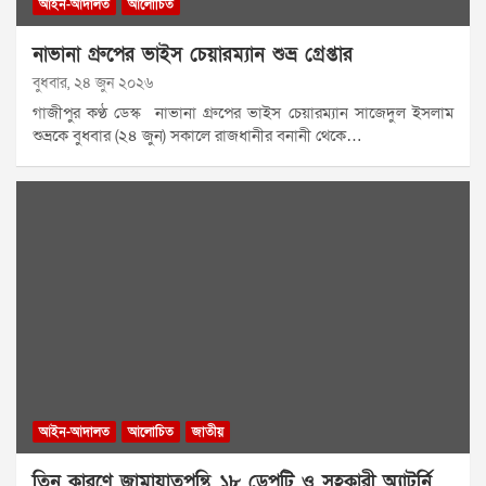
আইন-আদালত
আলোচিত
নাভানা গ্রুপের ভাইস চেয়ারম্যান শুভ্র গ্রেপ্তার
বুধবার, ২৪ জুন ২০২৬
গাজীপুর কণ্ঠ ডেস্ক নাভানা গ্রুপের ভাইস চেয়ারম্যান সাজেদুল ইসলাম
শুভ্রকে বুধবার (২৪ জুন) সকালে রাজধানীর বনানী থেকে…
আইন-আদালত
আলোচিত
জাতীয়
তিন কারণে জামায়াতপন্থি ১৮ ডেপুটি ও সহকারী অ্যাটর্নি