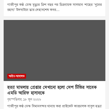
গাজীপুর কণ্ঠ ডেস্ক মৃত্যুর ত্রিশ বছর পর চিত্রনায়ক সালমান শাহের ‘খুনের
রহস্য’ উদঘাটনে তার দেহাবশেষ কবর…
আইন-আদালত
হত্যা মামলায় গ্রেপ্তার দেখানো হলো দেশ টিভির সাবেক
এমডি আরিফ হাসানকে
বৃহস্পতিবার, ১৮ জুন ২০২৬
গাজীপুর কণ্ঠ ডেস্ক বিমানবন্দর থানায় করা প্রাইভেট কারচালক বাবুল হত্যা