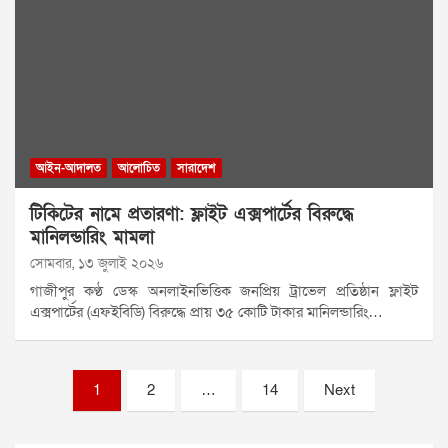
আইন-আদালত
আলোচিত
সারাদেশ
টিকিটের নামে প্রতারণা: ফ্লাইট এক্সপার্টের বিরুদ্ধে
মানিলন্ডারিং মামলা
সোমবার, ১৩ জুলাই ২০২৬
গাজীপুর কণ্ঠ ডেস্ক অনলাইনভিত্তিক জনপ্রিয় ট্রাভেল প্রতিষ্ঠান ফ্লাইট
এক্সপার্টের (এফইবিডি) বিরুদ্ধে প্রায় ৩৫ কোটি টাকার মানিলন্ডারিং…
Posts
1
2
…
14
Next
pagination