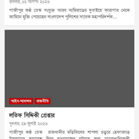
রবিবার, ০২ আগস্ট ২০২৬
গাজীপুর কণ্ঠ ডেস্ক সংযুক্ত আরব আমিরাতের দুবাইয়ে কারাগার থেকে
জামিনে মুক্তি পেয়েছেন বাংলাদেশ পুলিশের সাবেক মহাপরিদর্শক…
আইন-আদালত
রাজনীতি
লতিফ সিদ্দিকী গ্রেপ্তার
বুধবার, ২৯ জুলাই ২০২৬
গাজীপুর কণ্ঠ ডেস্ক রাজধানীর মতিঝিলের শাপলা চত্বরে হেফাজতে
ইসলামের সমাবেশ ঘিরে হত্যাযজ্ঞের ঘটনায় করা মানবতাবিরোধী