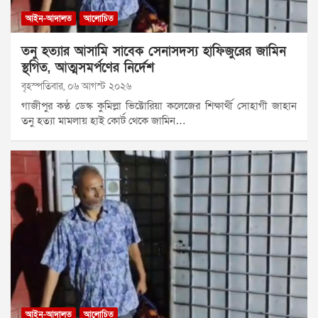
আইন-আদালত
আলোচিত
তনু হত্যার আসামি সাবেক সেনাসদস্য হাফিজুরের জামিন
স্থগিত, আত্মসমর্পণের নির্দেশ
বৃহস্পতিবার, ০৬ আগস্ট ২০২৬
গাজীপুর কণ্ঠ ডেস্ক কুমিল্লা ভিক্টোরিয়া কলেজের শিক্ষার্থী সোহাগী জাহান
তনু হত্যা মামলায় হাই কোর্ট থেকে জামিন…
আইন-আদালত
আলোচিত