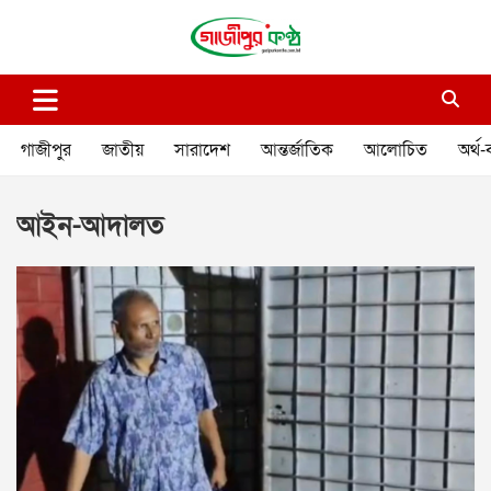
Skip
to
content
গাজীপুর কণ্ঠ
গণমানুষের কণ্ঠ
গাজীপুর
জাতীয়
সারাদেশ
আন্তর্জাতিক
আলোচিত
অর্থ-
আইন-আদালত