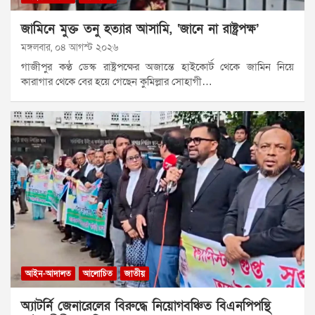
জামিনে মুক্ত তনু হত্যার আসামি, ‘জানে না রাষ্ট্রপক্ষ’
মঙ্গলবার, ০৪ আগস্ট ২০২৬
গাজীপুর কণ্ঠ ডেস্ক রাষ্ট্রপক্ষের অজান্তে হাইকোর্ট থেকে জামিন নিয়ে
কারাগার থেকে বের হয়ে গেছেন কুমিল্লার সোহাগী…
আইন-আদালত
আলোচিত
জাতীয়
অ্যাটর্নি জেনারেলের বিরুদ্ধে নিয়োগবঞ্চিত বিএনপিপন্থি