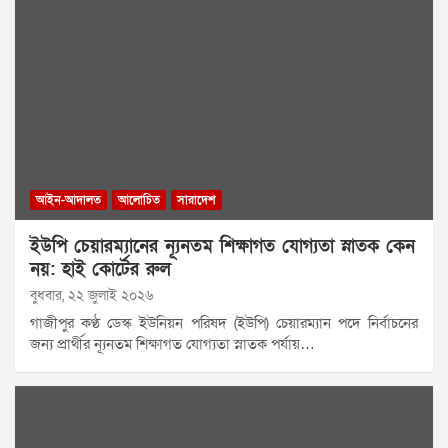
আইন-আদালত
আলোচিত
সারাদেশ
ইউপি চেয়ারম্যানের ন্যূনতম শিক্ষাগত যোগ্যতা স্নাতক কেন
নয়: হাই কোর্টের রুল
বুধবার, ২২ জুলাই ২০২৬
গাজীপুর কণ্ঠ ডেস্ক ইউনিয়ন পরিষদ (ইউপি) চেয়ারম্যান পদে নির্বাচনের
জন্য প্রার্থীর ন্যূনতম শিক্ষাগত যোগ্যতা স্নাতক পর্যায়…