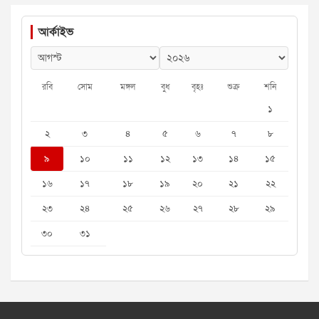
আর্কাইভ
রবি
সোম
মঙ্গল
বুধ
বৃহঃ
শুক্র
শনি
১
২
৩
৪
৫
৬
৭
৮
৯
১০
১১
১২
১৩
১৪
১৫
১৬
১৭
১৮
১৯
২০
২১
২২
২৩
২৪
২৫
২৬
২৭
২৮
২৯
৩০
৩১