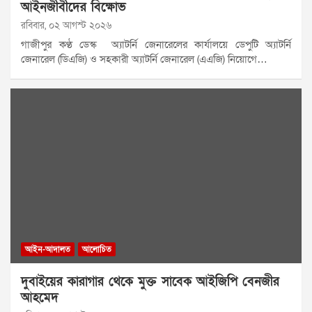
আইনজীবীদের বিক্ষোভ
রবিবার, ০২ আগস্ট ২০২৬
গাজীপুর কণ্ঠ ডেস্ক অ্যাটর্নি জেনারেলের কার্যালয়ে ডেপুটি অ্যাটর্নি
জেনারেল (ডিএজি) ও সহকারী অ্যাটর্নি জেনারেল (এএজি) নিয়োগে…
আইন-আদালত
আলোচিত
দুবাইয়ের কারাগার থেকে মুক্ত সাবেক আইজিপি বেনজীর
আহমেদ