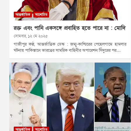
আন্তর্জাতিক
আলোচিত
রক্ত এবং পানি একসঙ্গে প্রবাহিত হতে পারে না : মোদি
সোমবার, ১২ মে ২০২৫
গাজীপুর কণ্ঠ, আন্তর্জাতিক ডেস্ক : জম্মু-কাশ্মিরের পেহেলগামে হামলার
ঘটনায় পাকিস্তানে ভারতের সামরিক বাহিনীর অপারেশন সিঁদুরের পর…
আন্তর্জাতিক
আলোচিত