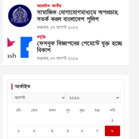
আলোচিত
জাতীয়
সামাজিক যোগাযোগমাধ্যমে অপপ্রচার,
সতর্ক করল বাংলাদেশ পুলিশ
শুক্রবার, ০৭ আগস্ট ২০২৬
প্রযুক্তি
ফেসবুক বিজ্ঞাপনের পেমেন্টে যুক্ত হচ্ছে
বিকাশ
শুক্রবার, ০৭ আগস্ট ২০২৬
আর্কাইভ
রবি
সোম
মঙ্গল
বুধ
বৃহঃ
শুক্র
শনি
১
২
৩
৪
৫
৬
৭
৮