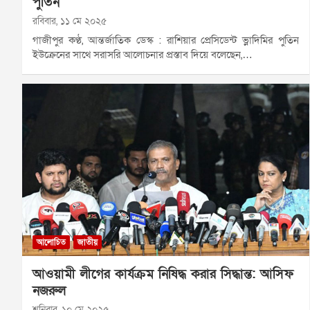
পুতিন
রবিবার, ১১ মে ২০২৫
গাজীপুর কণ্ঠ, আন্তর্জাতিক ডেস্ক : রাশিয়ার প্রেসিডেন্ট ভ্লাদিমির পুতিন
ইউক্রেনের সাথে সরাসরি আলোচনার প্রস্তাব দিয়ে বলেছেন,…
আলোচিত
জাতীয়
আওয়ামী লীগের কার্যক্রম নিষিদ্ধ করার সিদ্ধান্ত: আসিফ
নজরুল
শনিবার, ১০ মে ২০২৫