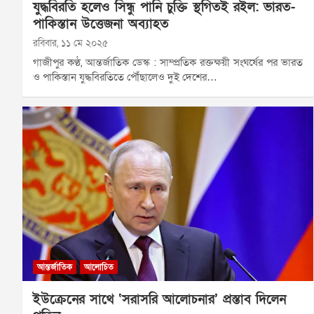
যুদ্ধবিরতি হলেও সিন্ধু পানি চুক্তি স্থগিতই রইল: ভারত-
পাকিস্তান উত্তেজনা অব্যাহত
রবিবার, ১১ মে ২০২৫
গাজীপুর কণ্ঠ, আন্তর্জাতিক ডেস্ক : সাম্প্রতিক রক্তক্ষয়ী সংঘর্ষের পর ভারত
ও পাকিস্তান যুদ্ধবিরতিতে পৌঁছালেও দুই দেশের…
আন্তর্জাতিক
আলোচিত
ইউক্রেনের সাথে ‘সরাসরি আলোচনার’ প্রস্তাব দিলেন