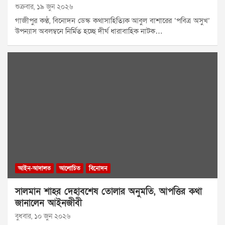
শুক্রবার, ১৯ জুন ২০২৬
গাজীপুর কণ্ঠ, বিনোদন ডেস্ক কথাসাহিত্যিক আবুল বাশারের ‘পবিত্র অসুখ’
উপন্যাস অবলম্বনে নির্মিত হচ্ছে দীর্ঘ ধারাবাহিক নাটক…
আইন-আদালত
আলোচিত
বিনোদন
সালমান শাহর দেহাবশেষ তোলার অনুমতি, আপত্তির কথা
জানালেন আইনজীবী
বুধবার, ১০ জুন ২০২৬