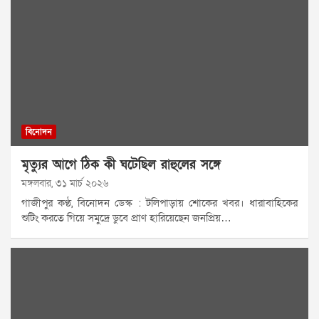
বিনোদন
মৃত্যুর আগে ঠিক কী ঘটেছিল রাহুলের সঙ্গে
মঙ্গলবার, ৩১ মার্চ ২০২৬
গাজীপুর কণ্ঠ, বিনোদন ডেস্ক : টলিপাড়ায় শোকের খবর। ধারাবাহিকের
শুটিং করতে গিয়ে সমুদ্রে ডুবে প্রাণ হারিয়েছেন জনপ্রিয়…