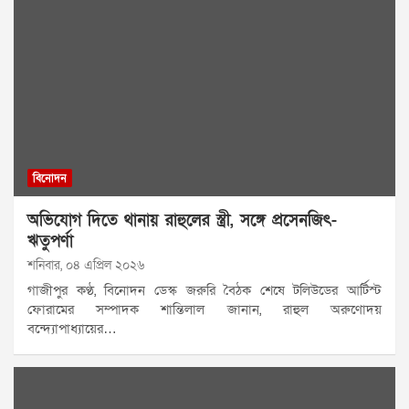
বিনোদন
অভিযোগ দিতে থানায় রাহুলের স্ত্রী, সঙ্গে প্রসেনজিৎ-
ঋতুপর্ণা
শনিবার, ০৪ এপ্রিল ২০২৬
গাজীপুর কণ্ঠ, বিনোদন ডেস্ক জরুরি বৈঠক শেষে টলিউডের আর্টিস্ট
ফোরামের সম্পাদক শান্তিলাল জানান, রাহুল অরুণোদয়
বন্দ্যোপাধ্যায়ের…