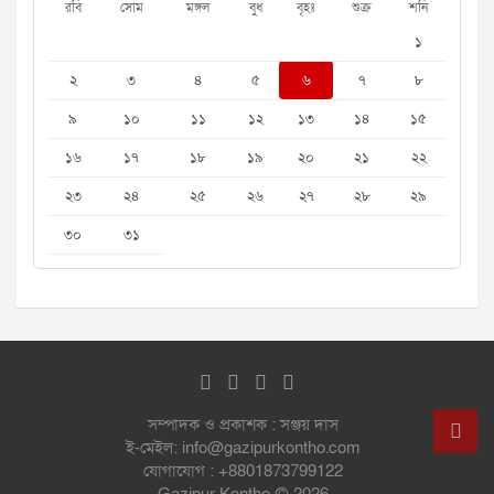
রবি
সোম
মঙ্গল
বুধ
বৃহঃ
শুক্র
শনি
১
২
৩
৪
৫
৬
৭
৮
৯
১০
১১
১২
১৩
১৪
১৫
১৬
১৭
১৮
১৯
২০
২১
২২
২৩
২৪
২৫
২৬
২৭
২৮
২৯
৩০
৩১
সম্পাদক ও প্রকাশক : সঞ্জয় দাস
ই-মেইল: info@gazipurkontho.com
যোগাযোগ : +8801873799122