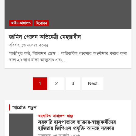
আইন-আদালত
বিনোদন
জামিন পেলেন অভিনেত্রী মেহজাবীন
রবিবার, ১৬ নভেম্বর ২০২৫
গাজীপুর কণ্ঠ, বিনোদন ডেস্ক : পারিবারিক ব্যবসার অংশীদার করার কথা
বলে ২৭ লাখ টাকা আত্মসাৎ এবং…
Posts
1
2
3
Next
pagination
আরোও পড়ুন
আলোচিত
সারাদেশ
স্বাস্থ্য
সরকারি হাসপাতালে ডাক্তার-স্বাস্থ্যকর্মীদের
হাজিরায় জিপিএস প্রযুক্তি আনছে সরকার
মঙ্গলবার, ০৪ আগস্ট ২০২৬