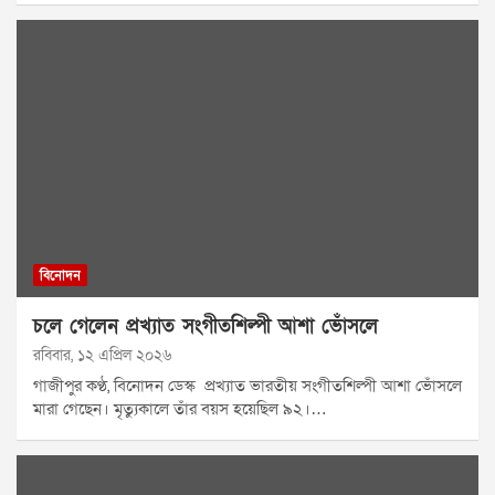
বিনোদন
চলে গেলেন প্রখ্যাত সংগীতশিল্পী আশা ভোঁসলে
রবিবার, ১২ এপ্রিল ২০২৬
গাজীপুর কণ্ঠ, বিনোদন ডেস্ক প্রখ্যাত ভারতীয় সংগীতশিল্পী আশা ভোঁসলে
মারা গেছেন। মৃত্যুকালে তাঁর বয়স হয়েছিল ৯২।…