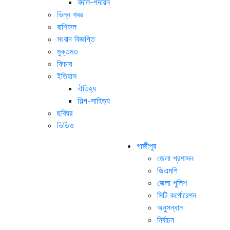
বদলি-পদায়ন
ভিন্ন খবর
রাশিফল
সংবাদ বিজ্ঞপ্তি
মুক্তমত
ফিচার
ইতিহাস
ঐতিহ্য
শিল্প-সাহিত্য
ছবিঘর
ভিডিও
গাজীপুর
জেলা প্রশাসন
জিএমপি
জেলা পুলিশ
সিটি কর্পোরেশন
অনুসন্ধান
নির্বাচন