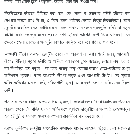
দলের এমন লোক ঢুকে পড়েছেন, তাঁদের এবার বাদ দেওয়া হবে।
বিতর্কিতদের কীভাবে চিহ্নিত করা হবে এবং জেলা বা মহানগর কমিটি তাঁদের বাদ
দেওয়ার ক্ষমতা রাখে কি না, এ নিয়ে জেলা পর্যায়ের নেতারা কিছুটা দ্বিধান্বিত। তবে
কেন্দ্রীয় একাধিক নেতা জানিয়েছেন, জেলা পর্যায়ে সম্মেলন প্রস্তুতি কমিটি বা নতুন
কমিটি করার ক্ষেত্রে দলের প্রধান শেখ হাসিনা আগেই বার্তা দিয়ে থাকেন। সে
ক্ষেত্রে জেলা নেতাদের অনানুষ্ঠানিকভাবে ব্যক্তি ধরে ধরে বার্তা দেওয়া হবে।
আওয়ামী লীগের একজন কেন্দ্রীয় নেতা নাম প্রকাশ না করার শর্তে বলেন, আওয়ামী
লীগের বিভিন্ন স্তরে দুর্নীতি ও অনিয়ম এমনভাবে ঢুকে পড়েছে, কোনো ঝড় এলেই
দল বিপর্যস্ত হয়ে পড়বে। সম্পদের পাহাড় গড়ে তোলার কারণে নেতা-কর্মীদের মধ্যে
অবিশ্বাস প্রকট। ফলে আওয়ামী লীগের শত্রু এখন আওয়ামী লীগই। সব স্তরে
শুদ্ধি অভিযান চললে দলই শক্তিশালী হবে। এ জন্যই চলমান অভিযানের বিকল্প
নেই।
গত মাস থেকে শুদ্ধি অভিযান শুরু হয়েছে। জাহাঙ্গীরনগর বিশ্ববিদ্যালয়ের উন্নয়ন
প্রকল্প থেকে চাঁদাবাজিসহ নানা অভিযোগে প্রথমে ছাত্রলীগের সভাপতি রেজওয়ানুল
হক চৌধুরী ও সাধারণ সম্পাদক গোলাম রাব্বানীকে বাদ দেওয়া হয়।
এরপর যুবলীগের কেন্দ্রীয় সাংগঠনিক সম্পাদক খালেদ আহমেদ ভূঁইয়া, ঢাকা মহানগর