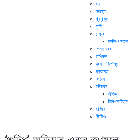
ধর্ম
স্বাস্থ্য
প্রযুক্তি
কৃষি
চাকরি
বদলি-পদায়ন
ভিন্ন খবর
রাশিফল
সংবাদ বিজ্ঞপ্তি
মুক্তমত
ফিচার
ইতিহাস
ঐতিহ্য
শিল্প-সাহিত্য
ছবিঘর
ভিডিও
‘শুদ্ধি’ অভিযান এবার তৃণমূলে