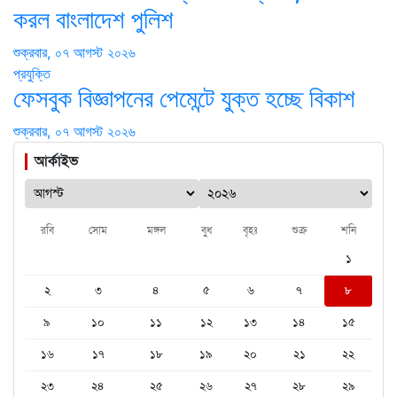
করল বাংলাদেশ পুলিশ
শুক্রবার, ০৭ আগস্ট ২০২৬
প্রযুক্তি
ফেসবুক বিজ্ঞাপনের পেমেন্টে যুক্ত হচ্ছে বিকাশ
শুক্রবার, ০৭ আগস্ট ২০২৬
আর্কাইভ
রবি
সোম
মঙ্গল
বুধ
বৃহঃ
শুক্র
শনি
১
২
৩
৪
৫
৬
৭
৮
৯
১০
১১
১২
১৩
১৪
১৫
১৬
১৭
১৮
১৯
২০
২১
২২
২৩
২৪
২৫
২৬
২৭
২৮
২৯