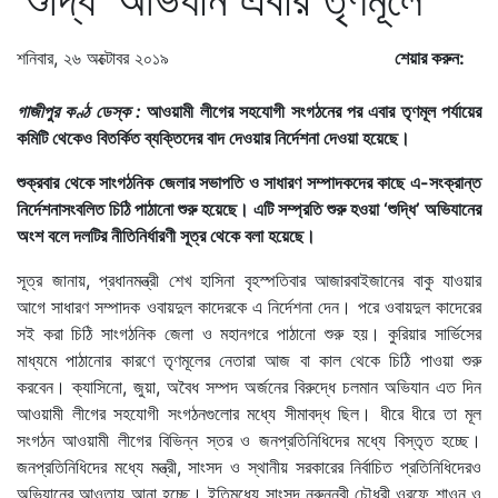
শনিবার, ২৬ অক্টোবর ২০১৯
শেয়ার করুন:
গাজীপুর কণ্ঠ ডেস্ক :
আওয়ামী লীগের সহযোগী সংগঠনের পর এবার তৃণমূল পর্যায়ের
কমিটি থেকেও বিতর্কিত ব্যক্তিদের বাদ দেওয়ার নির্দেশনা দেওয়া হয়েছে।
শুক্রবার থেকে সাংগঠনিক জেলার সভাপতি ও সাধারণ সম্পাদকদের কাছে এ-সংক্রান্ত
নির্দেশনাসংবলিত চিঠি পাঠানো শুরু হয়েছে। এটি সম্প্রতি শুরু হওয়া ‘শুদ্ধি’ অভিযানের
অংশ বলে দলটির নীতিনির্ধারণী সূত্র থেকে বলা হয়েছে।
সূত্র জানায়, প্রধানমন্ত্রী শেখ হাসিনা বৃহস্পতিবার আজারবাইজানের বাকু যাওয়ার
আগে সাধারণ সম্পাদক ওবায়দুল কাদেরকে এ নির্দেশনা দেন। পরে ওবায়দুল কাদেরের
সই করা চিঠি সাংগঠনিক জেলা ও মহানগরে পাঠানো শুরু হয়। কুরিয়ার সার্ভিসের
মাধ্যমে পাঠানোর কারণে তৃণমূলের নেতারা আজ বা কাল থেকে চিঠি পাওয়া শুরু
করবেন। ক্যাসিনো, জুয়া, অবৈধ সম্পদ অর্জনের বিরুদ্ধে চলমান অভিযান এত দিন
আওয়ামী লীগের সহযোগী সংগঠনগুলোর মধ্যে সীমাবদ্ধ ছিল। ধীরে ধীরে তা মূল
সংগঠন আওয়ামী লীগের বিভিন্ন স্তর ও জনপ্রতিনিধিদের মধ্যে বিস্তৃত হচ্ছে।
জনপ্রতিনিধিদের মধ্যে মন্ত্রী, সাংসদ ও স্থানীয় সরকারের নির্বাচিত প্রতিনিধিদেরও
অভিযানের আওতায় আনা হচ্ছে। ইতিমধ্যে সাংসদ নুরুন্নবী চৌধুরী ওরফে শাওন ও