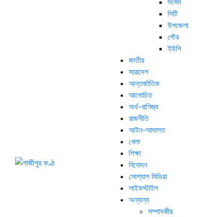
সংসদ
সিটি
উপজেলা
পৌর
ইউপি
জাতীয়
সারাদেশ
আন্তর্জাতিক
আলোচিত
অর্থ-বাণিজ্য
রাজনীতি
আইন-আদালত
খেলা
শিক্ষা
বিনোদন
সোশ্যাল মিডিয়া
লাইফস্টাইল
অন্যান্য
সম্পাদকীয়