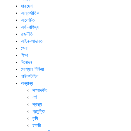
সারাদেশ
আন্তর্জাতিক
আলোচিত
অর্থ-বাণিজ্য
রাজনীতি
আইন-আদালত
খেলা
শিক্ষা
বিনোদন
সোশ্যাল মিডিয়া
লাইফস্টাইল
অন্যান্য
সম্পাদকীয়
ধর্ম
স্বাস্থ্য
প্রযুক্তি
কৃষি
চাকরি