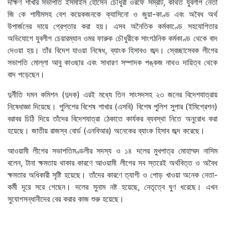
দক্ষিণ শাখার সভাপতি ইসমাইল হোসেন চৌধুরী ওরফে সম্রাট, কথিত যুবলীগ নেতা
জি কে শামীমসহ বেশ কয়েকজনকে ক্যাসিনো ও জুয়া-কাণ্ড এবং অবৈধ অর্থ
উপার্জনের দায়ে গ্রেপ্তার করা হয়। এসব অনৈতিক কর্মকাণ্ডে সহযোগিতার
অভিযোগে যুবলীগ চেয়ারম্যান ওমর ফারুক চৌধুরীকে সাংগঠনিক কর্মকাণ্ড থেকে বাদ
দেওয়া হয়। তাঁর বিদেশ যাওয়া নিষেধ, ব্যাংক হিসাবও জব্দ। স্বেচ্ছাসেবক লীগের
সভাপতি মোল্লা আবু কাওছার এবং সাধারণ সম্পাদক পঙ্কজ নাথও দায়িত্ব থেকে
বাদ পড়েছেন।
দুর্নীতি দমন কমিশন (দুদক) এরই মধ্যে তিন সাংসদসহ ২৩ জনের বিদেশযাত্রায়
নিষেধাজ্ঞা দিয়েছে। পুলিশের বিশেষ শাখার (এসবি) বিশেষ পুলিশ সুপার (ইমিগ্রেশন)
বরাবর চিঠি দিয়ে তাঁদের বিদেশযাত্রা ঠেকাতে কার্যকর ব্যবস্থা নিতে অনুরোধ করা
হয়েছে। জাতীয় রাজস্ব বোর্ড (এনবিআর) অনেকের ব্যাংক হিসাব জব্দ করেছে।
আওয়ামী লীগের সভাপতিমণ্ডলীর সদস্য ও ১৪ দলের মুখপাত্র মোহাম্মদ নাসিম
বলেন, টানা ক্ষমতায় থাকার কারণে আওয়ামী লীগের সব স্তরেই অর্থবিত্ত ও অবৈধ
ক্ষমতার অধিকারী সৃষ্টি হয়েছে। তাঁদের কারণে ত্যাগী ও পোড় খাওয়া অনেক নেতা-
কর্মী দূরে সরে গেছেন। দলের সুনাম নষ্ট হয়েছে, নেতৃত্বে ঘুণ ধরেছে। এখন
সুযোগসন্ধানীদের বের করার কাজ শুরু হয়েছে।