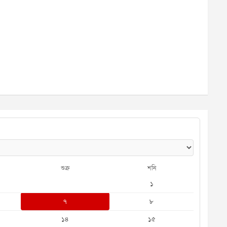
শুক্র
শনি
১
৭
৮
১৪
১৫