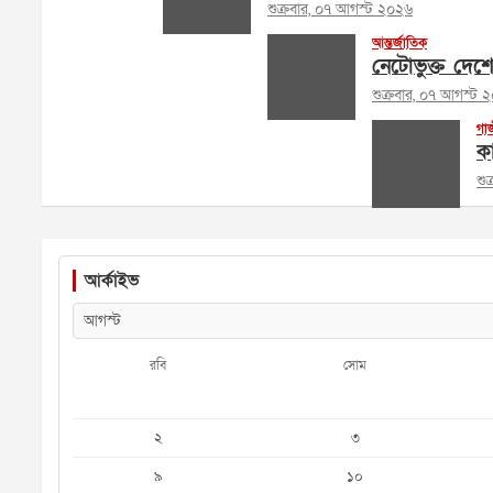
শুক্রবার, ০৭ আগস্ট ২০২৬
আন্তর্জাতিক
নেটোভুক্ত দেশ
শুক্রবার, ০৭ আগস্ট 
গা
কা
শু
আর্কাইভ
রবি
সোম
২
৩
৯
১০