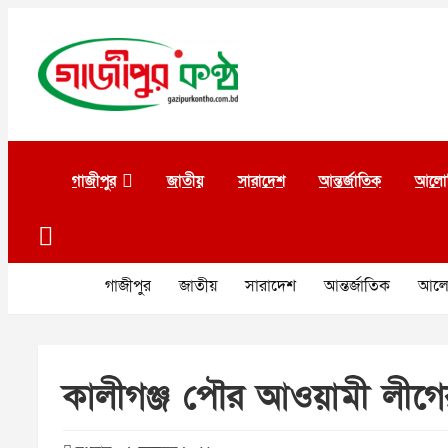
Skip
to
content
গাজীপুর কণ্ঠ
গণমানুষের কণ্ঠ
গাজীপুর
জাতীয়
সারাদেশ
আন্তর্জাতিক
আলো
গাজীপুর
জাতীয়
সারাদেশ
আন্তর্জাতিক
আলো
কালীগঞ্জ পৌর আওয়ামী লীগ