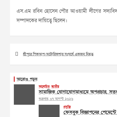
এস.এম রবিন হোসেন পৌর আওয়ামী লীগের সদ্যবিদ
সম্পাদকের দায়িত্বে ছিলেন।
Post
navigation
শ্রীপুরে পিকআপ-অটোরিকশার সংঘর্ষে একজন নিহত
আরোও পড়ুন
আলোচিত
জাতীয়
সামাজিক যোগাযোগমাধ্যমে অপপ্রচার, সতর
শুক্রবার, ০৭ আগস্ট ২০২৬
প্রযুক্তি
ফেসবুক বিজ্ঞাপনের পেমেন্টে 