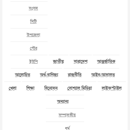
সংসদ
সিটি
উপজেলা
পৌর
ইউপি
জাতীয়
সারাদেশ
আন্তর্জাতিক
আলোচিত
অর্থ-বাণিজ্য
রাজনীতি
আইন-আদালত
খেলা
শিক্ষা
বিনোদন
সোশ্যাল মিডিয়া
লাইফস্টাইল
অন্যান্য
সম্পাদকীয়
ধর্ম