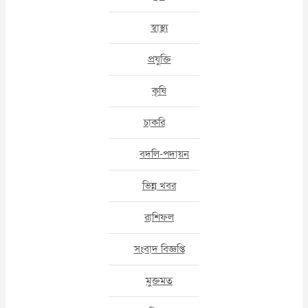
স্বাস্থ্য
প্রযুক্তি
কৃষি
চাকরি
বদলি-পদায়ন
ভিন্ন খবর
রাশিফল
সংবাদ বিজ্ঞপ্তি
মুক্তমত