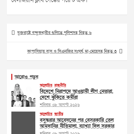
বেলজিয়ান ক্লাব গেঙ্কের পয়েন্ট এক।
Post
যুক্তরাষ্ট্রে বন্দুকধারীর গুলিতে পুলিশসহ নিহত ৬
navigation
কাপাসিয়ায় বাস ও সিএনজির সংঘর্ষ, মা-মেয়েসহ নিহত ৩
আরোও পড়ুন
আলোচিত
রাজনীতি
বিদেশে নিরাপদে আওয়ামী লীগ নেতারা,
দেশে ঝুঁকিতে কর্মীরা
শনিবার, ০৮ আগস্ট ২০২৬
আলোচিত
জাতীয়
বসুন্ধরার আবেদনের পর বেসরকারি তেল
আমদানির নীতিমালা, ব্যাখ্যা দিল সরকার
শনিবার, ০৮ আগস্ট ২০২৬