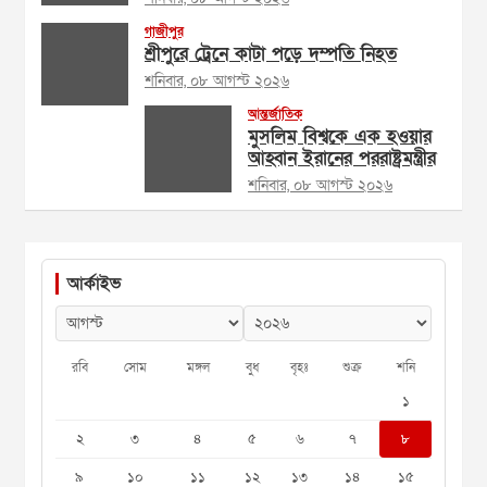
গাজীপুর
শ্রীপুরে ট্রেনে কাটা পড়ে দম্পতি নিহত
শনিবার, ০৮ আগস্ট ২০২৬
আন্তর্জাতিক
মুসলিম বিশ্বকে এক হওয়ার
আহ্বান ইরানের পররাষ্ট্রমন্ত্রীর
শনিবার, ০৮ আগস্ট ২০২৬
আর্কাইভ
রবি
সোম
মঙ্গল
বুধ
বৃহঃ
শুক্র
শনি
১
২
৩
৪
৫
৬
৭
৮
৯
১০
১১
১২
১৩
১৪
১৫