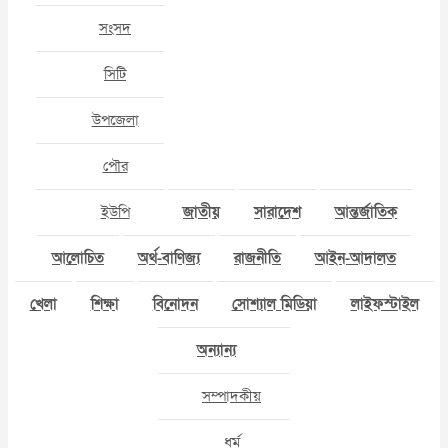
সংসদ
সিটি
উপজেলা
পৌর
ইউপি
জাতীয়
সারাদেশ
আন্তর্জাতিক
আলোচিত
অর্থ-বাণিজ্য
রাজনীতি
আইন-আদালত
খেলা
শিক্ষা
বিনোদন
সোশ্যাল মিডিয়া
লাইফস্টাইল
অন্যান্য
সম্পাদকীয়
ধর্ম