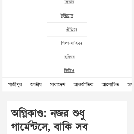
ফিচার
ইতিহাস
ঐতিহ্য
শিল্প-সাহিত্য
ছবিঘর
ভিডিও
গাজীপুর
জাতীয়
সারাদেশ
আন্তর্জাতিক
আলোচিত
অর্থ
অগ্নিকাণ্ড: নজর শুধু
গার্মেন্টসে, বাকি সব