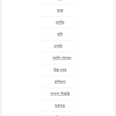
স্বাস্থ্য
প্রযুক্তি
কৃষি
চাকরি
বদলি-পদায়ন
ভিন্ন খবর
রাশিফল
সংবাদ বিজ্ঞপ্তি
মুক্তমত