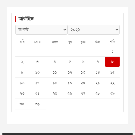
আর্কাইভ
রবি
সোম
মঙ্গল
বুধ
বৃহঃ
শুক্র
শনি
১
২
৩
৪
৫
৬
৭
৮
৯
১০
১১
১২
১৩
১৪
১৫
১৬
১৭
১৮
১৯
২০
২১
২২
২৩
২৪
২৫
২৬
২৭
২৮
২৯
৩০
৩১