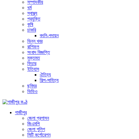
সম্পাদকীয়
ধর্ম
স্বাস্থ্য
প্রযুক্তি
কৃষি
চাকরি
বদলি-পদায়ন
ভিন্ন খবর
রাশিফল
সংবাদ বিজ্ঞপ্তি
মুক্তমত
ফিচার
ইতিহাস
ঐতিহ্য
শিল্প-সাহিত্য
ছবিঘর
ভিডিও
গাজীপুর
জেলা প্রশাসন
জিএমপি
জেলা পুলিশ
সিটি কর্পোরেশন