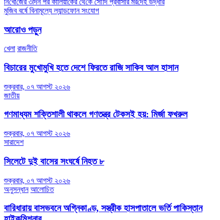
Post
নি‌খোঁ‌জের ৩দিন পর কা‌লিয়া‌কৈর থে‌কে সৌ‌দি প্রবাসীর মর‌দেহ উদ্ধার
মুজিব বর্ষে বিনামূল্যে ল্যান্ডফোন সংযোগ
navigation
আরোও পড়ুন
খেলা
রাজনীতি
বিচারের মুখোমুখি হতে দেশে ফিরতে রাজি সাকিব আল হাসান
শুক্রবার, ০৭ আগস্ট ২০২৬
জাতীয়
গণমাধ্যম শক্তিশালী থাকলে গণতন্ত্র টেকসই হয়: মির্জা ফখরুল
শুক্রবার, ০৭ আগস্ট ২০২৬
সারাদেশ
সিলেটে দুই বাসের সংঘর্ষে নিহত ৮
শুক্রবার, ০৭ আগস্ট ২০২৬
অনুসন্ধান
আলোচিত
বারিধারায় বাসভবনে অগ্নিকাণ্ড, সস্ত্রীক হাসপাতালে ভর্তি পাকিস্তান
হাইকমিশনার