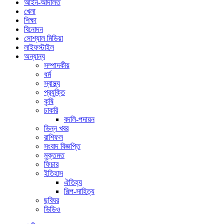
আইন-আদালত
খেলা
শিক্ষা
বিনোদন
সোশ্যাল মিডিয়া
লাইফস্টাইল
অন্যান্য
সম্পাদকীয়
ধর্ম
স্বাস্থ্য
প্রযুক্তি
কৃষি
চাকরি
বদলি-পদায়ন
ভিন্ন খবর
রাশিফল
সংবাদ বিজ্ঞপ্তি
মুক্তমত
ফিচার
ইতিহাস
ঐতিহ্য
শিল্প-সাহিত্য
ছবিঘর
ভিডিও