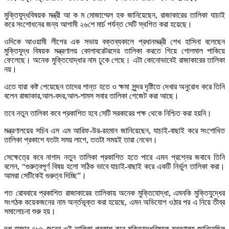
মুক্তিযুদ্ধবিষয়ক মন্ত্রী আ ক ম মোজাম্মেল হক জানিয়েছেন, রাজাকারের তালিকা যাচাই
করে সংশোধনের জন্য আগামী ২৬শে মার্চ পর্যন্ত সেটি স্থগিত করা হয়েছে।
ওদিকে আওয়ামী লীগের এক সভায় বক্তব্যকালে প্রধানমন্ত্রী শেখ হাসিনা বলেছেন
মুক্তিযুদ্ধ বিষয়ক মন্ত্রণালয় কোলাবরেটরদের তালিকা করতে গিয়ে গোলমাল পাকিয়ে
ফেলেছে। অনেক মুক্তিযোদ্ধার নাম ঢুকে গেছে। এটা কোনোভাবেই রাজাকারের তালিকা
নয়।
এতে যারা কষ্ট পেয়েছেন তাদের শান্ত হতে ও ক্ষমা সুন্দর দৃষ্টিতে দেখার অনুরোধ করে তিনি
বলেন রাজাকার,আল-বদর,আল-শামস সবার তালিকা গেজেট করা আছে।
তবে নতুন তালিকা কবে প্রকাশিত হবে সেটি সরকারের পক্ষ থেকে নিশ্চিত করা হয়নি।
মন্ত্রণালয়ের সচিব এস এম আরিফ-উর-রহমান জানিয়েছেন, যাচাই-বাছাই করে সংশোধিত
তালিকা প্রকাশে যতটা সময় লাগে, ততটা সময়ই তারা নেবেন।
সেক্ষেত্রে কবে নাগাদ নতুন তালিকা প্রকাশিত হতে পারে এমন প্রশ্নের জবাবে তিনি
বলেন, “গুরুত্বপূর্ণ বিষয় হলো সঠিক ভাবে যাচাই-বাছাই করে একটি নির্ভুল তালিকা করা।
আমরা সেটিকেই গুরুত্ব দিচ্ছি”।
গত রোববারে প্রকাশিত রাজাকারের তালিকায় অনেক মুক্তিযোদ্ধা, এমনকি মুক্তিযুদ্ধের
সংগঠক কয়েকজনের নাম অর্ন্তভূক্ত করা হয়েছে, এমন অভিযোগ ওঠার পর এ নিয়ে তীব্র
সমালোচনা শুরু হয়।
দশ হাজার ৭৮৯ জনের ওই তালিকা প্রকাশ করে মুক্তিযুদ্ধবিষয়ক মন্ত্রণালয় জানিয়েছিল