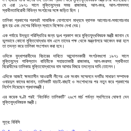
যে এরা ১৯৭১ সালে মুক্তিযুদ্ধের সময় রাজাকার, আল-বদর, আল-শামসসহ
স্বাধীনতাবিরোধী বিভিন্ন সংগঠনের সঙ্গে জড়িত ছিল ।
তালিকা প্রকাশের পরপরই সামাজিক যোগাযোগ মাধ্যমে ব্যাপক আলোচনা-সমালোচনার
জন্ম হয় এবং দেশের বিভিন্ন স্থানে বিক্ষোভ দেখা দেয়।
এক পর্যায়ে উদ্ভূত পরিস্থিতির জন্য দুঃখ প্রকাশ করে মুক্তিযুদ্ধবিষয়ক মন্ত্রী জানান যে
ভুলভাবে কোনো মুক্তিযোদ্ধার নাম এলে তাদের পক্ষ থেকে মন্ত্রণালয়ে আবেদন করা হলে
তা তদন্ত করে তালিকা সংশোধন করা হবে।
ওদিকে যুদ্ধাপরাধীদের বিচারের দাবিতে আন্দোলনকারী সংগঠনগুলো ১৯৭১ সালে
মুক্তিযুদ্ধে পাকিস্তান বাহিনীকে সহায়তাকারী রাজাকার, আল-বদরসহ স্বাধীনতা
বিরোধীদের তালিকায় মুক্তিযোদ্ধাদের নাম আসার বিষয়ে তদন্তের দাবি তোলেন।
এদিকে আজই ক্ষমতাসীন আওয়ামী লীগের এক সংবাদ সম্মেলনে দলটির সাধারণ সম্পাদক
ওবায়দুল কাদের জানান, তালিকাটি যাচাই-বাছাই ও সংশোধনের পর নতুন করে প্রকাশের
নির্দেশ দিয়েছেন প্রধানমন্ত্রী।
এর কয়েক ঘণ্টা পরই ‘বিতর্কিত তালিকাটি’ ২৬শে মার্চ পর্যন্ত স্থগিতের ঘোষণা দেন
মুক্তিযুদ্ধবিষয়ক মন্ত্রী।
সূত্র: বিবিসি