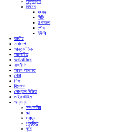
অনুসন্ধান
নির্বাচন
সংসদ
সিটি
উপজেলা
পৌর
ইউপি
জাতীয়
সারাদেশ
আন্তর্জাতিক
আলোচিত
অর্থ-বাণিজ্য
রাজনীতি
আইন-আদালত
খেলা
শিক্ষা
বিনোদন
সোশ্যাল মিডিয়া
লাইফস্টাইল
অন্যান্য
সম্পাদকীয়
ধর্ম
স্বাস্থ্য
প্রযুক্তি
কৃষি