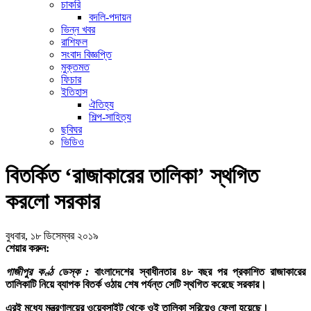
চাকরি
বদলি-পদায়ন
ভিন্ন খবর
রাশিফল
সংবাদ বিজ্ঞপ্তি
মুক্তমত
ফিচার
ইতিহাস
ঐতিহ্য
শিল্প-সাহিত্য
ছবিঘর
ভিডিও
বিতর্কিত ‘রাজাকারের তালিকা’ স্থগিত
করলো সরকার
বুধবার, ১৮ ডিসেম্বর ২০১৯
শেয়ার করুন:
গাজীপুর কণ্ঠ ডেস্ক :
বাংলাদেশের স্বাধীনতার ৪৮ বছর পর প্রকাশিত রাজাকারের
তালিকাটি নিয়ে ব্যাপক বিতর্ক ওঠায় শেষ পর্যন্ত সেটি স্থগিত করেছে সরকার।
এরই মধ্যে মন্ত্রণালয়ের ওয়েবসাইট থেকে ওই তালিকা সরিয়েও ফেলা হয়েছে।