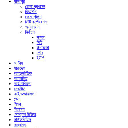
গাজীপুর
জেলা প্রশাসন
জিএমপি
জেলা পুলিশ
সিটি কর্পোরেশন
অনুসন্ধান
নির্বাচন
সংসদ
সিটি
উপজেলা
পৌর
ইউপি
জাতীয়
সারাদেশ
আন্তর্জাতিক
আলোচিত
অর্থ-বাণিজ্য
রাজনীতি
আইন-আদালত
খেলা
শিক্ষা
বিনোদন
সোশ্যাল মিডিয়া
লাইফস্টাইল
অন্যান্য