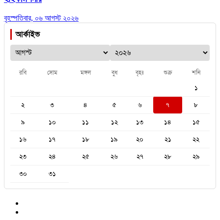
বৃহস্পতিবার, ০৬ আগস্ট ২০২৬
আর্কাইভ
রবি
সোম
মঙ্গল
বুধ
বৃহঃ
শুক্র
শনি
১
২
৩
৪
৫
৬
৭
৮
৯
১০
১১
১২
১৩
১৪
১৫
১৬
১৭
১৮
১৯
২০
২১
২২
২৩
২৪
২৫
২৬
২৭
২৮
২৯
৩০
৩১