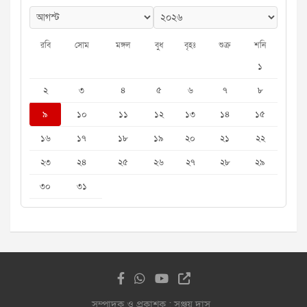
রবি
সোম
মঙ্গল
বুধ
বৃহঃ
শুক্র
শনি
১
২
৩
৪
৫
৬
৭
৮
৯
১০
১১
১২
১৩
১৪
১৫
১৬
১৭
১৮
১৯
২০
২১
২২
২৩
২৪
২৫
২৬
২৭
২৮
২৯
৩০
৩১
সম্পাদক ও প্রকাশক : সঞ্জয় দাস