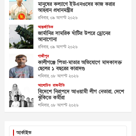
মানুষের কল্যাণে ইউএনওদের কাজ করার
আহ্বান প্রধানমন্ত্রীর
রবিবার, ০৯ আগস্ট ২০২৬
আন্তর্জাতিক
জার্মানির সামরিক ঘাঁটির উপরে ড্রোনের
আনাগোনা
রবিবার, ০৯ আগস্ট ২০২৬
গাজীপুর
কালীগঞ্জে পিতা-মাতার অভিযোগে মাদকাসক্ত
ছেলের ১ বছরের কারাদণ্ড
শনিবার, ০৮ আগস্ট ২০২৬
আলোচিত
রাজনীতি
বিদেশে নিরাপদে আওয়ামী লীগ নেতারা, দেশে
ঝুঁকিতে কর্মীরা
শনিবার, ০৮ আগস্ট ২০২৬
আর্কাইভ