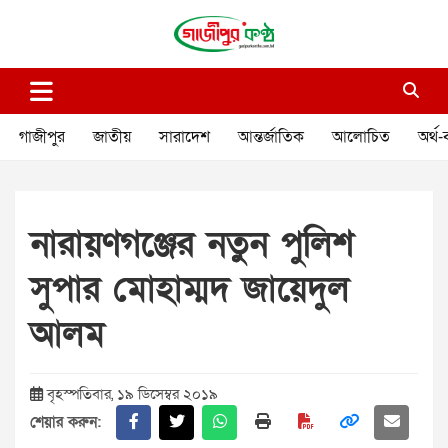
Skip
to
content
গাজীপুর কণ্ঠ
গণমানুষের কণ্ঠ
গাজীপুর
জাতীয়
সারাদেশ
আন্তর্জাতিক
আলোচিত
অর্থ-
নারায়ণগঞ্জের নতুুন পুলিশ
সুপার মোহাম্মদ জায়েদুল
আলম
বৃহস্পতিবার, ১৯ ডিসেম্বর ২০১৯
শেয়ার করুন: