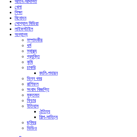
আইন-আদালত
খেলা
শিক্ষা
বিনোদন
সোশ্যাল মিডিয়া
লাইফস্টাইল
অন্যান্য
সম্পাদকীয়
ধর্ম
স্বাস্থ্য
প্রযুক্তি
কৃষি
চাকরি
বদলি-পদায়ন
ভিন্ন খবর
রাশিফল
সংবাদ বিজ্ঞপ্তি
মুক্তমত
ফিচার
ইতিহাস
ঐতিহ্য
শিল্প-সাহিত্য
ছবিঘর
ভিডিও