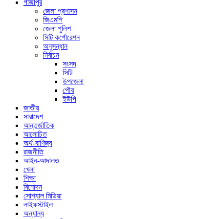
গাজীপুর
জেলা প্রশাসন
জিএমপি
জেলা পুলিশ
সিটি কর্পোরেশন
অনুসন্ধান
নির্বাচন
সংসদ
সিটি
উপজেলা
পৌর
ইউপি
জাতীয়
সারাদেশ
আন্তর্জাতিক
আলোচিত
অর্থ-বাণিজ্য
রাজনীতি
আইন-আদালত
খেলা
শিক্ষা
বিনোদন
সোশ্যাল মিডিয়া
লাইফস্টাইল
অন্যান্য