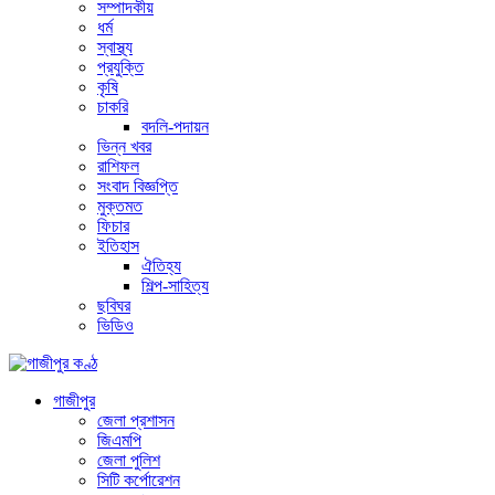
সম্পাদকীয়
ধর্ম
স্বাস্থ্য
প্রযুক্তি
কৃষি
চাকরি
বদলি-পদায়ন
ভিন্ন খবর
রাশিফল
সংবাদ বিজ্ঞপ্তি
মুক্তমত
ফিচার
ইতিহাস
ঐতিহ্য
শিল্প-সাহিত্য
ছবিঘর
ভিডিও
গাজীপুর
জেলা প্রশাসন
জিএমপি
জেলা পুলিশ
সিটি কর্পোরেশন