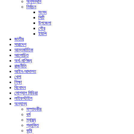
অনুসন্ধান
নির্বাচন
সংসদ
সিটি
উপজেলা
পৌর
ইউপি
জাতীয়
সারাদেশ
আন্তর্জাতিক
আলোচিত
অর্থ-বাণিজ্য
রাজনীতি
আইন-আদালত
খেলা
শিক্ষা
বিনোদন
সোশ্যাল মিডিয়া
লাইফস্টাইল
অন্যান্য
সম্পাদকীয়
ধর্ম
স্বাস্থ্য
প্রযুক্তি
কৃষি