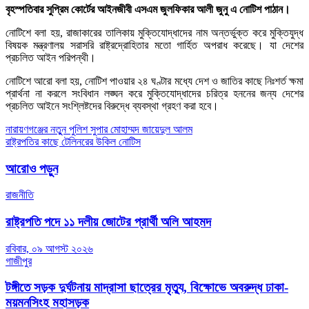
বৃহস্পতিবার সুপ্রিম কোর্টের আইনজীবী এসএম জুলফিকার আলী জুনু এ নোটিশ পাঠান।
নোটিশে বলা হয়, রাজাকারের তালিকায় মুক্তিযোদ্ধাদের নাম অন্তর্ভুক্ত করে মুক্তিযুদ্ধ
বিষয়ক মন্ত্রণালয় সরাসরি রাষ্ট্রদ্রোহিতার মতো গার্হিত অপরাধ করেছে। যা দেশের
প্রচলিত আইন পরিপন্থী।
নোটিশে আরো বলা হয়, নোটিশ পাওয়ার ২৪ ঘণ্টার মধ্যে দেশ ও জাতির কাছে নিঃশর্ত ক্ষমা
প্রার্থনা না করলে সংবিধান লঙ্ঘন করে মুক্তিযোদ্ধাদের চরিত্র হননের জন্য দেশের
প্রচলিত আইনে সংশ্লিষ্টদের বিরুদ্ধে ব্যবস্থা গ্রহণ করা হবে।
Post
নারায়ণগঞ্জের নতুুন পুলিশ সুপার মোহাম্মদ জায়েদুল আলম
রাষ্ট্রপতির কাছে টেলিনরের উকিল নোটিস
navigation
আরোও পড়ুন
রাজনীতি
রাষ্ট্রপতি পদে ১১ দলীয় জোটের প্রার্থী অলি আহমদ
রবিবার, ০৯ আগস্ট ২০২৬
গাজীপুর
টঙ্গীতে সড়ক দুর্ঘটনায় মাদ্রাসা ছাত্রের মৃত্যু, বিক্ষোভে অবরুদ্ধ ঢাকা-
ময়মনসিংহ মহাসড়ক