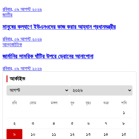
রবিবার, ০৯ আগস্ট ২০২৬
জাতীয়
মানুষের কল্যাণে ইউএনওদের কাজ করার আহ্বান প্রধানমন্ত্রীর
রবিবার, ০৯ আগস্ট ২০২৬
আন্তর্জাতিক
জার্মানির সামরিক ঘাঁটির উপরে ড্রোনের আনাগোনা
রবিবার, ০৯ আগস্ট ২০২৬
আর্কাইভ
রবি
সোম
মঙ্গল
বুধ
বৃহঃ
শুক্র
শনি
১
২
৩
৪
৫
৬
৭
৮
৯
১০
১১
১২
১৩
১৪
১৫