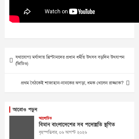
Post
যথাযোগ্য মর্যাদায় খ্রিস্টানদের প্রধান ধর্মীয় উৎসব বড়দিন উৎযাপন
navigation
(ভিডিও)
প্রথম বৈঠকেই শাজাহান-নানকের ঝগড়া, ধমক খেলেন রাজ্জাক?
আরোও পড়ুন
আলোচিত
বিমান বাংলাদেশের সব পদোন্নতি স্থগিত
বৃহস্পতিবার, ০৬ আগস্ট ২০২৬