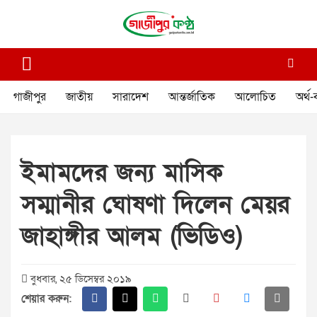
Skip
to
content
গাজীপুর কণ্ঠ
গণমানুষের কণ্ঠ
গাজীপুর
জাতীয়
সারাদেশ
আন্তর্জাতিক
আলোচিত
অর্থ-
ইমামদের জন্য মাসিক
সম্মানীর ঘোষণা দিলেন মেয়র
জাহাঙ্গীর আলম (ভিডিও)
বুধবার, ২৫ ডিসেম্বর ২০১৯
শেয়ার করুন: