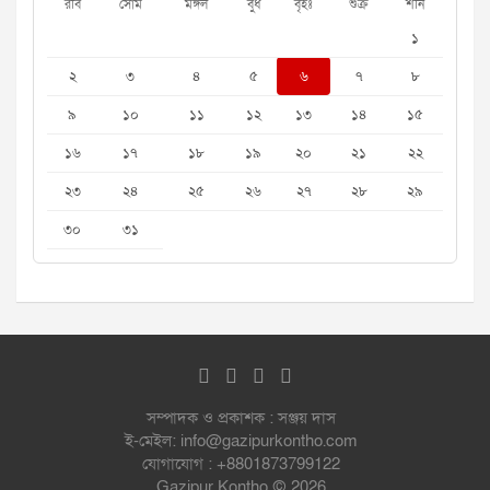
রবি
সোম
মঙ্গল
বুধ
বৃহঃ
শুক্র
শনি
১
২
৩
৪
৫
৬
৭
৮
৯
১০
১১
১২
১৩
১৪
১৫
১৬
১৭
১৮
১৯
২০
২১
২২
২৩
২৪
২৫
২৬
২৭
২৮
২৯
৩০
৩১
সম্পাদক ও প্রকাশক : সঞ্জয় দাস
ই-মেইল: info@gazipurkontho.com
যোগাযোগ : +8801873799122
Gazipur Kontho © 2026