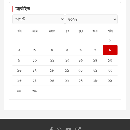
আর্কাইভ
রবি
সোম
মঙ্গল
বুধ
বৃহঃ
শুক্র
শনি
১
২
৩
৪
৫
৬
৭
৮
৯
১০
১১
১২
১৩
১৪
১৫
১৬
১৭
১৮
১৯
২০
২১
২২
২৩
২৪
২৫
২৬
২৭
২৮
২৯
৩০
৩১