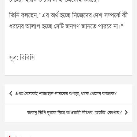
চাচ্ছে। ইরান ও চীন যা ইতিমধ্যেই করছে।”
তিনি বলছেন, “এর অর্থ হচ্ছে নিজেদের দেশ সম্পর্কে কী
ধরনের আলাপ হচ্ছে সেটি জনগণ জানতে পারবে না।”
সূত্র: বিবিসি
Post
প্রথম বৈঠকেই শাজাহান-নানকের ঝগড়া, ধমক খেলেন রাজ্জাক?
navigation
ডাকসু ভিপি নূরকে নিয়ে আওয়ামী লীগের ‘অস্বস্তি’ কোথায়?