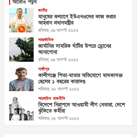
আরোও পড়ুন
জাতীয়
মানুষের কল্যাণে ইউএনওদের কাজ করার
আহ্বান প্রধানমন্ত্রীর
রবিবার, ০৯ আগস্ট ২০২৬
আন্তর্জাতিক
জার্মানির সামরিক ঘাঁটির উপরে ড্রোনের
আনাগোনা
রবিবার, ০৯ আগস্ট ২০২৬
গাজীপুর
কালীগঞ্জে পিতা-মাতার অভিযোগে মাদকাসক্ত
ছেলের ১ বছরের কারাদণ্ড
শনিবার, ০৮ আগস্ট ২০২৬
আলোচিত
রাজনীতি
বিদেশে নিরাপদে আওয়ামী লীগ নেতারা, দেশে
ঝুঁকিতে কর্মীরা
শনিবার, ০৮ আগস্ট ২০২৬