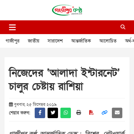
Skip
to
content
গাজীপুর কণ্ঠ
গণমানুষের কণ্ঠ
গাজীপুর
জাতীয়
সারাদেশ
আন্তর্জাতিক
আলোচিত
অর্থ-
নিজেদের ‘আলাদা ইন্টারনেট’
চালুর চেষ্টায় রাশিয়া
বুধবার, ২৫ ডিসেম্বর ২০১৯
শেয়ার করুন: