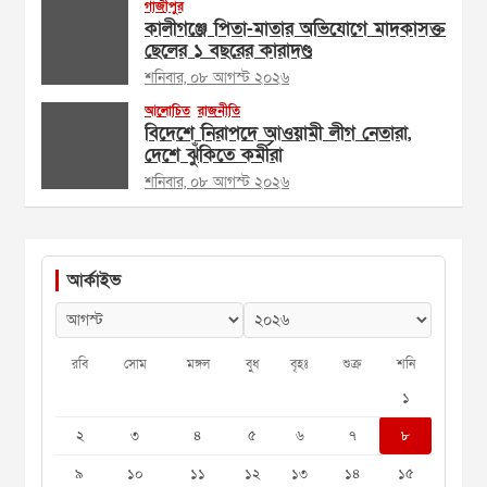
গাজীপুর
কালীগঞ্জে পিতা-মাতার অভিযোগে মাদকাসক্ত
ছেলের ১ বছরের কারাদণ্ড
শনিবার, ০৮ আগস্ট ২০২৬
আলোচিত
রাজনীতি
বিদেশে নিরাপদে আওয়ামী লীগ নেতারা,
দেশে ঝুঁকিতে কর্মীরা
শনিবার, ০৮ আগস্ট ২০২৬
আর্কাইভ
রবি
সোম
মঙ্গল
বুধ
বৃহঃ
শুক্র
শনি
১
২
৩
৪
৫
৬
৭
৮
৯
১০
১১
১২
১৩
১৪
১৫