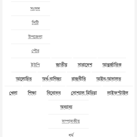
সংসদ
সিটি
উপজেলা
পৌর
ইউপি
জাতীয়
সারাদেশ
আন্তর্জাতিক
আলোচিত
অর্থ-বাণিজ্য
রাজনীতি
আইন-আদালত
খেলা
শিক্ষা
বিনোদন
সোশ্যাল মিডিয়া
লাইফস্টাইল
অন্যান্য
সম্পাদকীয়
ধর্ম