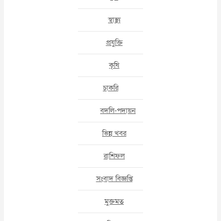
স্বাস্থ্য
প্রযুক্তি
কৃষি
চাকরি
বদলি-পদায়ন
ভিন্ন খবর
রাশিফল
সংবাদ বিজ্ঞপ্তি
মুক্তমত