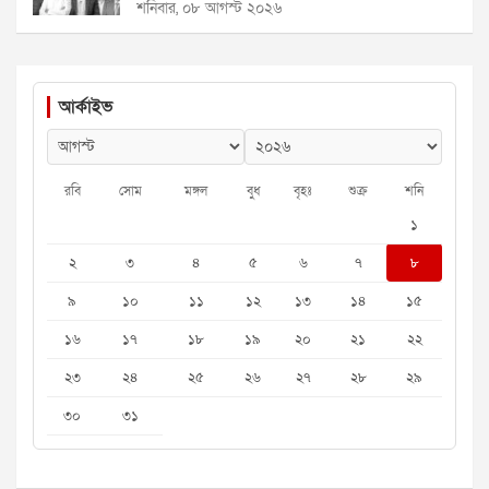
শনিবার, ০৮ আগস্ট ২০২৬
আর্কাইভ
রবি
সোম
মঙ্গল
বুধ
বৃহঃ
শুক্র
শনি
১
২
৩
৪
৫
৬
৭
৮
৯
১০
১১
১২
১৩
১৪
১৫
১৬
১৭
১৮
১৯
২০
২১
২২
২৩
২৪
২৫
২৬
২৭
২৮
২৯
৩০
৩১