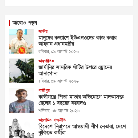
আরোও পড়ুন
জাতীয়
মানুষের কল্যাণে ইউএনওদের কাজ করার
আহ্বান প্রধানমন্ত্রীর
রবিবার, ০৯ আগস্ট ২০২৬
আন্তর্জাতিক
জার্মানির সামরিক ঘাঁটির উপরে ড্রোনের
আনাগোনা
রবিবার, ০৯ আগস্ট ২০২৬
গাজীপুর
কালীগঞ্জে পিতা-মাতার অভিযোগে মাদকাসক্ত
ছেলের ১ বছরের কারাদণ্ড
শনিবার, ০৮ আগস্ট ২০২৬
আলোচিত
রাজনীতি
বিদেশে নিরাপদে আওয়ামী লীগ নেতারা, দেশে
ঝুঁকিতে কর্মীরা