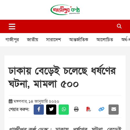
Skip
to
content
গাজীপুর কণ্ঠ
গণমানুষের কণ্ঠ
গাজীপুর
জাতীয়
সারাদেশ
আন্তর্জাতিক
আলোচিত
অর্থ-
ঢাকায় বেড়েই চলেছে ধর্ষণের
ঘটনা, মামলা ৫০০
মঙ্গলবার, ১৪ জানুয়ারি ২০২০
শেয়ার করুন: