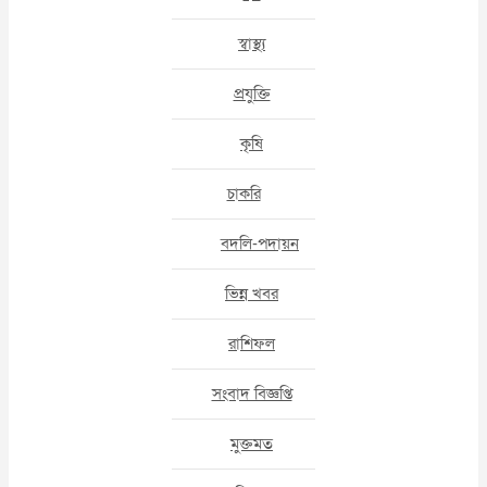
স্বাস্থ্য
প্রযুক্তি
কৃষি
চাকরি
বদলি-পদায়ন
ভিন্ন খবর
রাশিফল
সংবাদ বিজ্ঞপ্তি
মুক্তমত