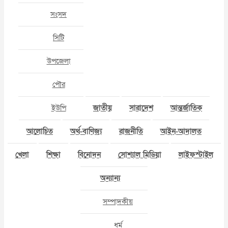
সংসদ
সিটি
উপজেলা
পৌর
ইউপি
জাতীয়
সারাদেশ
আন্তর্জাতিক
আলোচিত
অর্থ-বাণিজ্য
রাজনীতি
আইন-আদালত
খেলা
শিক্ষা
বিনোদন
সোশ্যাল মিডিয়া
লাইফস্টাইল
অন্যান্য
সম্পাদকীয়
ধর্ম