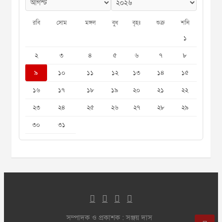
রবি
সোম
মঙ্গল
বুধ
বৃহঃ
শুক্র
শনি
১
২
৩
৪
৫
৬
৭
৮
৯
১০
১১
১২
১৩
১৪
১৫
১৬
১৭
১৮
১৯
২০
২১
২২
২৩
২৪
২৫
২৬
২৭
২৮
২৯
৩০
৩১
সম্পাদক ও প্রকাশক : সঞ্জয় দাস