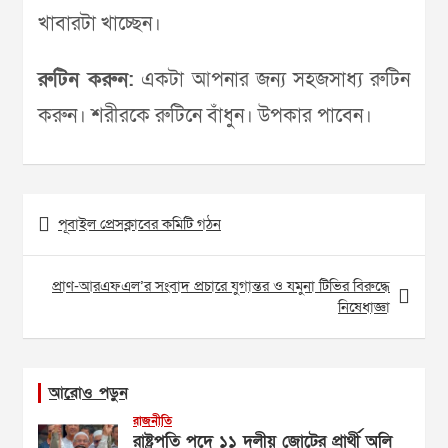
খাবারটা খাচ্ছেন।
রুটিন করুন:
একটা আপনার জন্য সহজসাধ্য রুটিন
করুন। শরীরকে রুটিনে বাঁধুন। উপকার পাবেন।
Post
পূবাইল প্রেসক্লাবের কমিটি গঠন
navigation
প্রাণ-আরএফএল’র সংবাদ প্রচারে যুগান্তর ও যমুনা টিভির বিরুদ্ধে
নিষেধাজ্ঞা
আরোও পড়ুন
রাজনীতি
রাষ্ট্রপতি পদে ১১ দলীয় জোটের প্রার্থী অলি