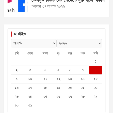
ফেসবুক বিজ্ঞাপনের পেমেন্টে যুক্ত হচ্ছে বিকাশ
শুক্রবার, ০৭ আগস্ট ২০২৬
আর্কাইভ
রবি
সোম
মঙ্গল
বুধ
বৃহঃ
শুক্র
শনি
১
২
৩
৪
৫
৬
৭
৮
৯
১০
১১
১২
১৩
১৪
১৫
১৬
১৭
১৮
১৯
২০
২১
২২
২৩
২৪
২৫
২৬
২৭
২৮
২৯
৩০
৩১