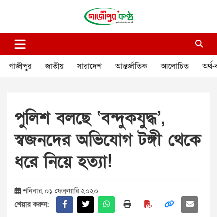
Skip
to
content
গাজীপুর কণ্ঠ
গণমানুষের কণ্ঠ
গাজীপুর
জাতীয়
সারাদেশ
আন্তর্জাতিক
আলোচিত
অর্থ-
পুলিশ বলছে ‘বন্দুকযুদ্ধ’,
স্বজনদের অভিযোগ টঙ্গী থেকে
ধরে নিয়ে হত্যা!
শনিবার, ০১ ফেব্রুয়ারি ২০২০
শেয়ার করুন: