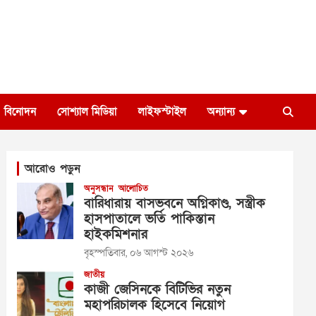
বিনোদন
সোশ্যাল মিডিয়া
লাইফস্টাইল
অন্যান্য
আরোও পড়ুন
অনুসন্ধান
আলোচিত
বারিধারায় বাসভবনে অগ্নিকাণ্ড, সস্ত্রীক
হাসপাতালে ভর্তি পাকিস্তান
হাইকমিশনার
বৃহস্পতিবার, ০৬ আগস্ট ২০২৬
জাতীয়
কাজী জেসিনকে বিটিভির নতুন
মহাপরিচালক হিসেবে নিয়োগ