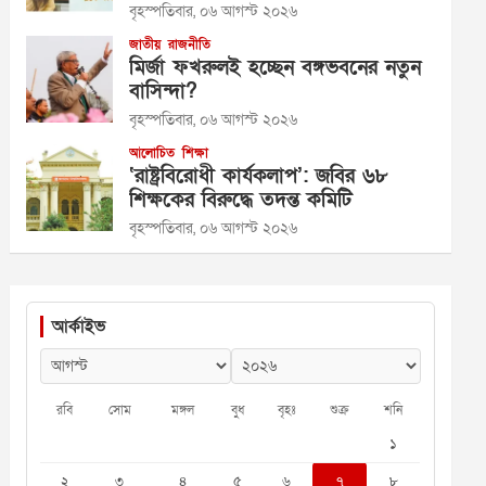
বৃহস্পতিবার, ০৬ আগস্ট ২০২৬
জাতীয়
রাজনীতি
মির্জা ফখরুলই হচ্ছেন বঙ্গভবনের নতুন
বাসিন্দা?
বৃহস্পতিবার, ০৬ আগস্ট ২০২৬
আলোচিত
শিক্ষা
‘রাষ্ট্রবিরোধী কার্যকলাপ’: জবির ৬৮
শিক্ষকের বিরুদ্ধে তদন্ত কমিটি
বৃহস্পতিবার, ০৬ আগস্ট ২০২৬
আর্কাইভ
রবি
সোম
মঙ্গল
বুধ
বৃহঃ
শুক্র
শনি
১
২
৩
৪
৫
৬
৭
৮