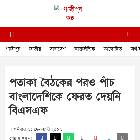
Skip
to
content
গাজীপুর কণ্ঠ
গণমানুষের কণ্ঠ
গাজীপুর
জাতীয়
সারাদেশ
আন্তর্জাতিক
আলোচিত
অর্থ-
পতাকা বৈঠকের পরও পাঁচ
বাংলাদেশিকে ফেরত দেয়নি
বিএসএফ
শনিবার, ০১ ফেব্রুয়ারি ২০২০
শেয়ার করুন: