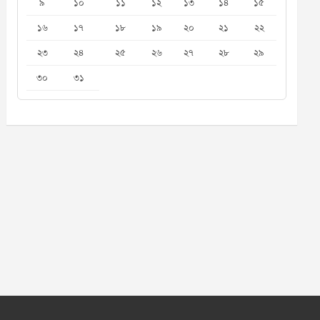
৯
১০
১১
১২
১৩
১৪
১৫
১৬
১৭
১৮
১৯
২০
২১
২২
২৩
২৪
২৫
২৬
২৭
২৮
২৯
৩০
৩১