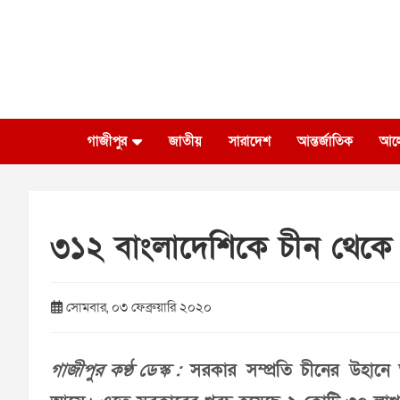
Skip
to
content
গাজীপুর
জাতীয়
সারাদেশ
আন্তর্জাতিক
আল
৩১২ বাংলাদেশিকে চীন থেক
সোমবার, ০৩ ফেব্রুয়ারি ২০২০
গাজীপুর কণ্ঠ ডেস্ক :
সরকার সম্প্রতি চীনের উহান