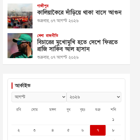
গাজীপুর
কালিয়াকৈরে দাঁড়িয়ে থাকা বাসে আগুন
শুক্রবার, ০৭ আগস্ট ২০২৬
খেলা
রাজনীতি
বিচারের মুখোমুখি হতে দেশে ফিরতে
রাজি সাকিব আল হাসান
শুক্রবার, ০৭ আগস্ট ২০২৬
আর্কাইভ
রবি
সোম
মঙ্গল
বুধ
বৃহঃ
শুক্র
শনি
১
২
৩
৪
৫
৬
৭
৮